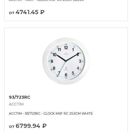
4741.45 ₽
от
93/723RC
ACCTIM
ACCTIM - 93/723RC - CLOCK MSF RC 25.5CM WHITE
6799.94 ₽
от