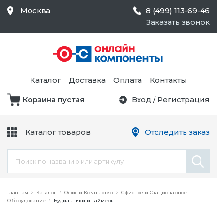
Москва
8 (499) 113-69-46
Заказать звонок
Средства Контроля
Статического
Электричества и
Тестирование и
Обеспечения
Измерение
Безопасности,
Каталог
Доставка
Оплата
Контакты
Товары для Чистых
Комнат
Корзина пустая
Вход
/
Регистрация
Устройства Защиты
Трансформаторы
Электроцепей
Каталог товаров
Отследить заказ
Устройства Подачи
Питания и Защиты
Химикаты и Клеи
Цепи
Электрическое
Главная
Оборудование
Каталог
Офис и Компьютер
Офисное и Стационарное
Оборудование
Будильники и Таймеры