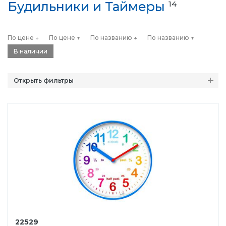
Будильники и Таймеры
14
По цене ↓
По цене ↑
По названию ↓
По названию ↑
В наличии
Открыть фильтры
22529