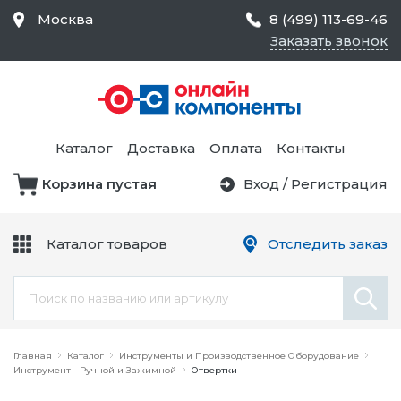
Москва
8 (499) 113-69-46
Заказать звонок
Средства Контроля
Статического
Электричества и
Тестирование и
Обеспечения
Измерение
Безопасности,
Каталог
Доставка
Оплата
Контакты
Товары для Чистых
Комнат
Корзина пустая
Вход
/
Регистрация
Устройства Защиты
Трансформаторы
Электроцепей
Каталог товаров
Отследить заказ
Устройства Подачи
Питания и Защиты
Химикаты и Клеи
Цепи
Электрическое
Главная
Оборудование
Каталог
Инструменты и Производственное Оборудование
Инструмент - Ручной и Зажимной
Отвертки