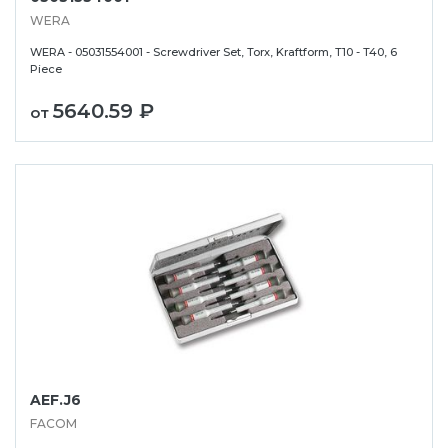
WERA
WERA - 05031554001 - Screwdriver Set, Torx, Kraftform, T10 - T40, 6
Piece
5640.59 ₽
от
AEF.J6
FACOM