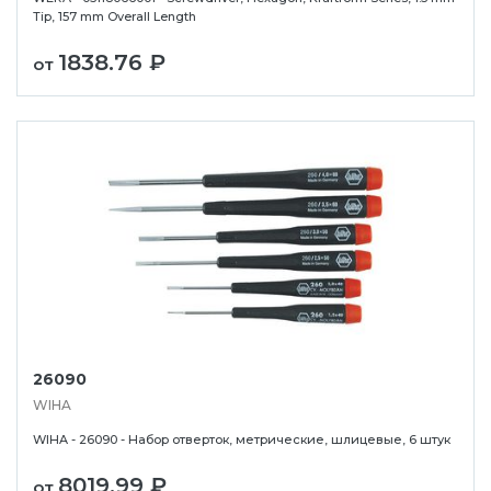
Tip, 157 mm Overall Length
1838.76 ₽
от
26090
WIHA
WIHA - 26090 - Набор отверток, метрические, шлицевые, 6 штук
8019.99 ₽
от