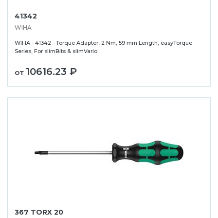
41342
WIHA
WIHA - 41342 - Torque Adapter, 2 Nm, 59 mm Length, easyTorque
Series, For slimBits & slimVario
10616.23 ₽
от
367 TORX 20