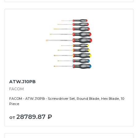
ATW.J10PB
FACOM
FACOM - ATW.J10PB - Screwdriver Set, Round Blade, Hex Blade, 10
Piece
28789.87 ₽
от