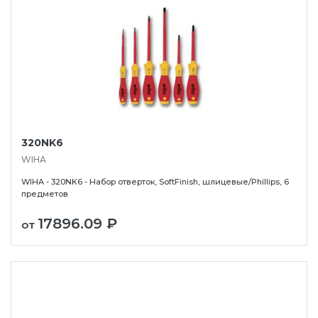
320NK6
WIHA
WIHA - 320NK6 - Набор отверток, SoftFinish, шлицевые/Phillips, 6
предметов
17896.09 ₽
от