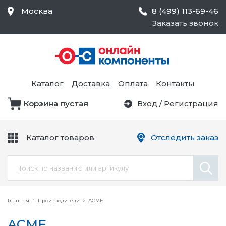
Москва
8 (499) 113-69-46
Заказать звонок
Средства Контроля
Статического
Электричества и
Тестирование и
Обеспечения
Измерение
Безопасности,
Каталог
Доставка
Оплата
Контакты
Товары для Чистых
Комнат
Корзина пустая
Вход
/
Регистрация
Устройства Защиты
Трансформаторы
Электроцепей
Каталог товаров
Отследить заказ
Устройства Подачи
Питания и Защиты
Химикаты и Клеи
Цепи
Главная
Производители
ACME
ACME