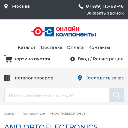
Москва
8 (499) 113-69-46
Заказать звонок
Средства Контроля
Статического
Электричества и
Тестирование и
Обеспечения
Измерение
Безопасности,
Каталог
Доставка
Оплата
Контакты
Товары для Чистых
Комнат
Корзина пустая
Вход
/
Регистрация
Устройства Защиты
Трансформаторы
Электроцепей
Каталог товаров
Отследить заказ
Устройства Подачи
Питания и Защиты
Химикаты и Клеи
Цепи
Главная
Производители
AND OPTOELECTRONICS
AND OPTOELECTRONICS