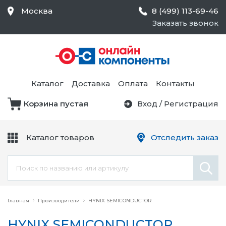
Москва
8 (499) 113-69-46
Заказать звонок
Средства Контроля
Статического
Электричества и
Тестирование и
Обеспечения
Измерение
Безопасности,
Каталог
Доставка
Оплата
Контакты
Товары для Чистых
Комнат
Корзина пустая
Вход
/
Регистрация
Устройства Защиты
Трансформаторы
Электроцепей
Каталог товаров
Отследить заказ
Устройства Подачи
Питания и Защиты
Химикаты и Клеи
Цепи
Электрическое
Главная
Оборудование
Производители
HYNIX SEMICONDUCTOR
HYNIX SEMICONDUCTOR