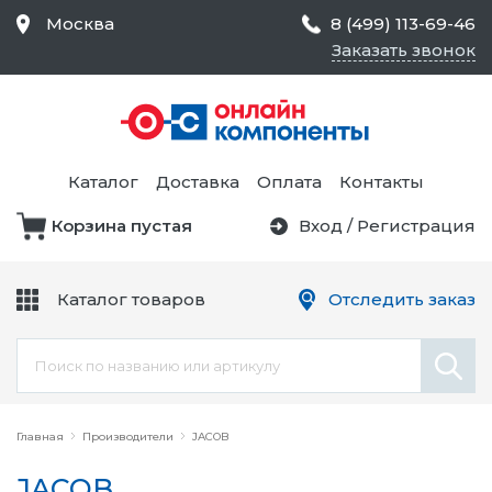
Москва
8 (499) 113-69-46
Заказать звонок
Средства Контроля
Статического
Электричества и
Тестирование и
Обеспечения
Измерение
Безопасности,
Каталог
Доставка
Оплата
Контакты
Товары для Чистых
Комнат
Корзина пустая
Вход
/
Регистрация
Устройства Защиты
Трансформаторы
Электроцепей
Каталог товаров
Отследить заказ
Устройства Подачи
Питания и Защиты
Химикаты и Клеи
Цепи
Главная
Производители
JACOB
JACOB