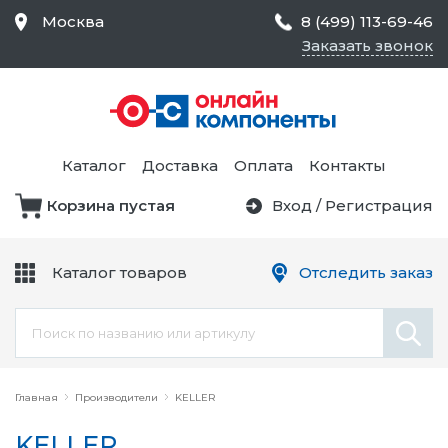
Москва
8 (499) 113-69-46
Заказать звонок
Средства Контроля
Статического
Электричества и
Тестирование и
Обеспечения
Измерение
Безопасности,
Каталог
Доставка
Оплата
Контакты
Товары для Чистых
Комнат
Корзина пустая
Вход
/
Регистрация
Устройства Защиты
Трансформаторы
Электроцепей
Каталог товаров
Отследить заказ
Устройства Подачи
Питания и Защиты
Химикаты и Клеи
Цепи
Главная
Производители
KELLER
KELLER