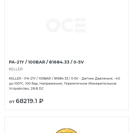
ань
Липецк
Нижний Новгород
Петропавлов
ининград
Магадан
Новокузнецк
Подольск
уга
Магас
Новороссийск
Псков
PA-21Y / 100BAR / 81684.33 / 0-5V
мерово
Магнитогорск
Новосибирск
Пятигорск
KELLER
ров
Майкоп
Омск
Ростов-на-Д
KELLER - PA-21Y / 100BAR / 81684.33 / 0-5V - Датчик Давления, -40
снодар
Махачкала
Оренбург
Рязань
до 100°C, 100 бар, Напряжение, Герметичное Измерительное
Устройство, 28 В DC
сноярск
Междуреченск
Орёл
Салехард
ган
Мурманск
Пенза
Самара
68219.1 ₽
от
ск
Нальчик
Пермь
Саранск
зыл
Нарьян-Мар
Петрозаводск
Саратов