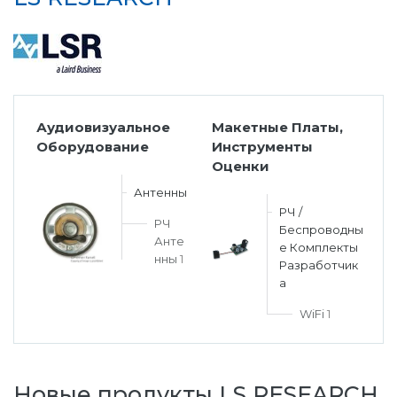
Аудиовизуальное
Макетные Платы,
Оборудование
Инструменты
Оценки
Антенны
РЧ /
РЧ
Беспроводны
Анте
е Комплекты
нны
1
Разработчик
а
WiFi
1
Новые продукты LS RESEARCH