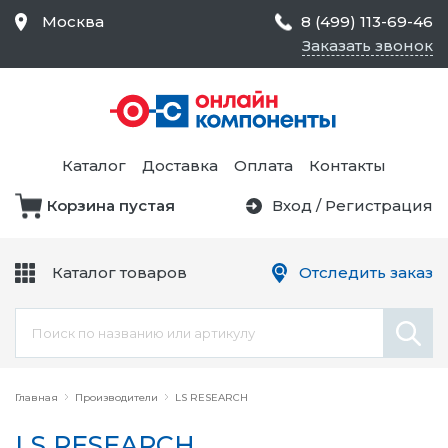
Москва
8 (499) 113-69-46
Заказать звонок
Средства Контроля
Статического
Электричества и
Тестирование и
Обеспечения
Измерение
Безопасности,
Каталог
Доставка
Оплата
Контакты
Товары для Чистых
Комнат
Корзина пустая
Вход
/
Регистрация
Устройства Защиты
Трансформаторы
Электроцепей
Каталог товаров
Отследить заказ
Устройства Подачи
Питания и Защиты
Химикаты и Клеи
Цепи
Главная
Производители
LS RESEARCH
LS RESEARCH