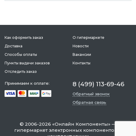
ань
Липецк
Нижний Новгород
Петропавлов
Как оформить заказ
О гипермаркете
ининград
Магадан
Новокузнецк
Подольск
Доставка
Новости
уга
Магас
Новороссийск
Псков
Способы оплаты
Вакансии
мерово
Магнитогорск
Новосибирск
Пятигорск
Пункты выдачи заказов
Контакты
ров
Майкоп
Омск
Ростов-на-Д
Отследить заказ
снодар
Махачкала
Оренбург
Рязань
8 (499) 113-69-46
Принимаем к оплате:
сноярск
Междуреченск
Орёл
Салехард
ган
Мурманск
Пенза
Обратный звонок
Самара
ск
Нальчик
Пермь
Саранск
Обратная связь
зыл
Нарьян-Мар
Петрозаводск
Саратов
©
2006-2026
«
Онлайн Компоненты
» —
гипермаркет электронных компонентов и