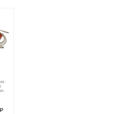
12 -
2
/с,
 ₽