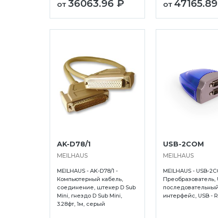
36063.96 ₽
47165.89
от
от
авловск-Камчатский
Севастополь
Тольятти
AK-D78/1
USB-2COM
ьск
Серпухов
Томск
MEILHAUS
MEILHAUS
Симферополь
Туапсе
MEILHAUS - AK-D78/1 -
MEILHAUS - USB-2C
рск
Смоленск
Тула
Компьютерный кабель,
Преобразователь, 
соединение, штекер D Sub
последовательны
-на-Дону
Сочи
Тюмень
Mini, гнездо D Sub Mini,
интерфейс, USB - 
Ставрополь
Улан-Удэ
3.28фт, 1м, серый
рд
Сургут
Ульяновск