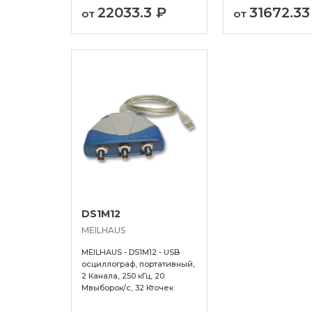
22033.3 ₽
31672.33
от
от
а
Сыктывкар
Усолье-Сибирс
ск
Тамбов
Уссурийск
в
Тверь
Уфа
DS1M12
MEILHAUS
MEILHAUS - DS1M12 - USB
осциллограф, портативный,
2 Канала, 250 кГц, 20
Мвыборок/с, 32 Кточек