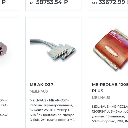
 ₽
58753.54 ₽
33672.99 
от
от
Ухта
ME AK-D37
ME-REDLAB 120
Хабаровск
PLUS
MEILHAUS
Ханты-Мансийск
MEILHAUS
OM -
MEILHAUS - ME AK-D37 -
Хасавюрт
USB -
Кабель, экранированный,
MEILHAUS - ME-REDL
й
37-контактный штекер D-
Чебоксары
1208FS-PLUS - Блок с
RS232
Sub / 37-контактное гнездо
данных, 16 каналов,
Челябинск
D-Sub, 2м, платы серии ME
50Квыборок/с, 20В, 1
Череповец