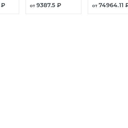
 ₽
9387.5 ₽
74964.11 
от
от
кое
Черкесск
Чита
Электросталь