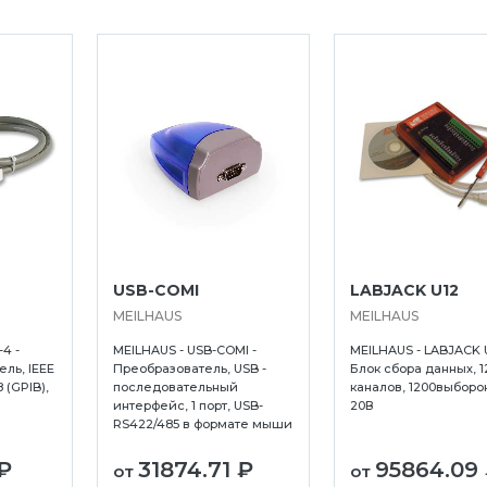
USB-COMI
LABJACK U12
MEILHAUS
MEILHAUS
4 -
MEILHAUS - USB-COMI -
MEILHAUS - LABJACK U
ль, IEEE
Преобразователь, USB -
Блок сбора данных, 1
 (GPIB),
последовательный
каналов, 1200выборок
интерфейс, 1 порт, USB-
20В
RS422/485 в формате мыши
₽
31874.71 ₽
95864.09
от
от