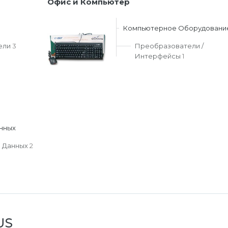
Офис и Компьютер
Компьютерное Оборудовани
ели
3
Преобразователи /
Интерфейсы
1
анных
 Данных
2
US