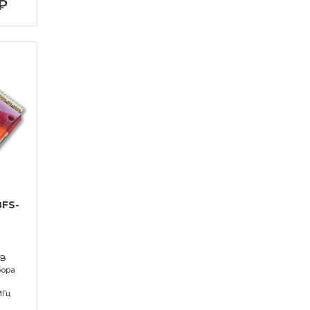
₽
8FS-
AB
бора
МГц