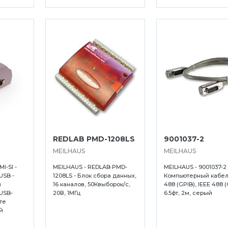
REDLAB PMD-1208LS
9001037-2
MEILHAUS
MEILHAUS
I-SI -
MEILHAUS - REDLAB PMD-
MEILHAUS - 9001037-2 
USB -
1208LS - Блок сбора данных,
Компьютерный кабель
й
16 каналов, 50Квыборок/с,
488 (GPIB), IEEE 488 (
 USB-
20В, 1МГц
6.5фт, 2м, серый
те
й