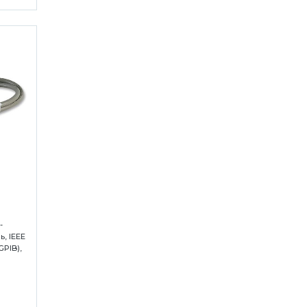
-
, IEEE
GPIB),