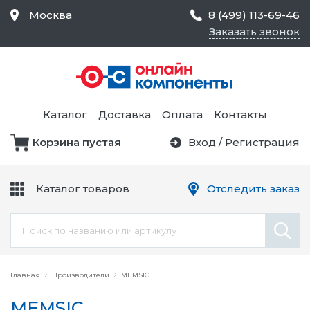
Москва
8 (499) 113-69-46
Заказать звонок
Средства Контроля
Статического
Электричества и
Тестирование и
Обеспечения
Измерение
Безопасности,
Каталог
Доставка
Оплата
Контакты
Товары для Чистых
Комнат
Корзина пустая
Вход
/
Регистрация
Устройства Защиты
Трансформаторы
Электроцепей
Каталог товаров
Отследить заказ
Устройства Подачи
Питания и Защиты
Химикаты и Клеи
Цепи
Электрическое
Главная
Оборудование
Производители
MEMSIC
MEMSIC