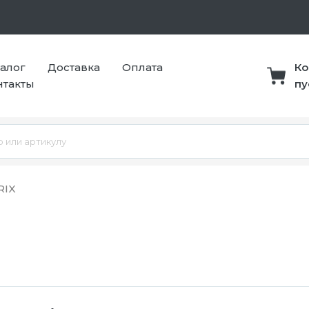
талог
Доставка
Оплата
Ко
нтакты
пу
RIX