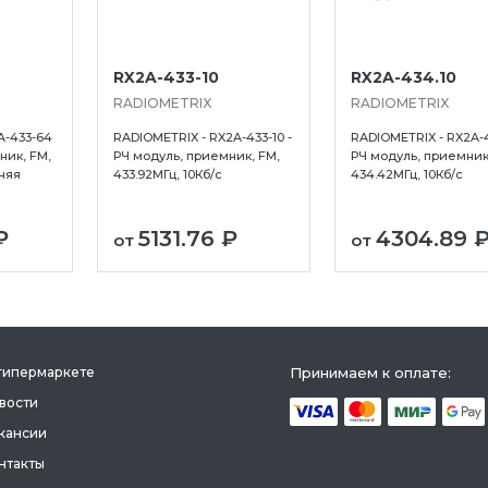
RX2A-433-10
RX2A-434.10
RADIOMETRIX
RADIOMETRIX
A-433-64
RADIOMETRIX - RX2A-433-10 -
RADIOMETRIX - RX2A-4
ник, FM,
РЧ модуль, приемник, FM,
РЧ модуль, приемник
няя
433.92МГц, 10Кб/с
434.42МГц, 10Кб/с
₽
5131.76 ₽
4304.89 
от
от
гипермаркете
Принимаем к оплате:
вости
кансии
нтакты