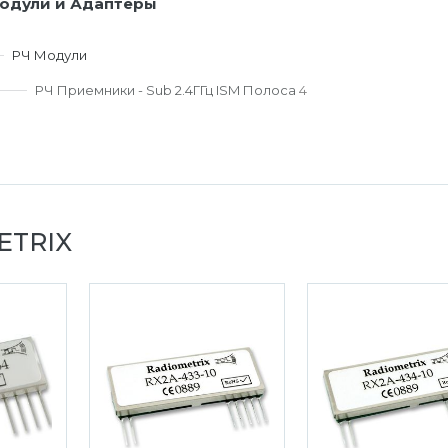
одули и Адаптеры
РЧ Модули
РЧ Приемники - Sub 2.4ГГц ISM Полоса
4
ETRIX