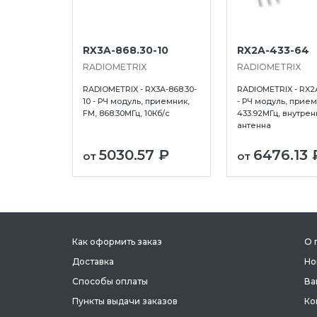
RX3A-868.30-10
RX2A-433-64
RADIOMETRIX
RADIOMETRIX
RADIOMETRIX - RX3A-868.30-
RADIOMETRIX - RX2
10 - РЧ модуль, приемник,
- РЧ модуль, прием
FM, 868.30МГц, 10Кб/с
433.92МГц, внутрен
антенна
5030.57 ₽
6476.13 
от
от
Как оформить заказ
О 
Доставка
Но
Способы оплаты
Ва
Пункты выдачи заказов
Ко