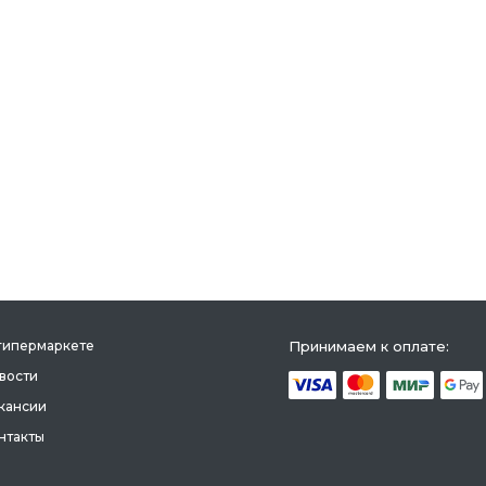
гипермаркете
Принимаем к оплате:
вости
кансии
нтакты