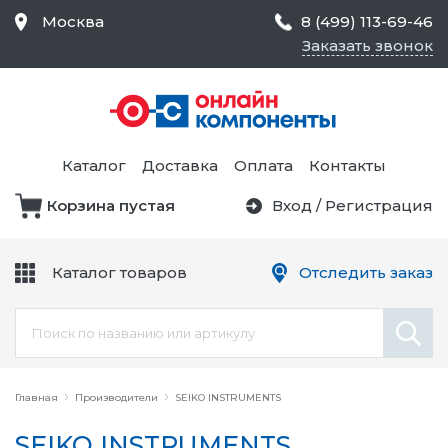
Москва
8 (499) 113-69-46
Заказать звонок
Средства Контроля
Статического
Электричества и
Тестирование и
Обеспечения
Измерение
Безопасности,
Каталог
Доставка
Оплата
Контакты
Товары для Чистых
Комнат
Корзина пустая
Вход
/
Регистрация
Устройства Защиты
Трансформаторы
Электроцепей
Каталог товаров
Отследить заказ
Устройства Подачи
Питания и Защиты
Химикаты и Клеи
Цепи
Главная
Производители
SEIKO INSTRUMENTS
SEIKO INSTRUMENTS