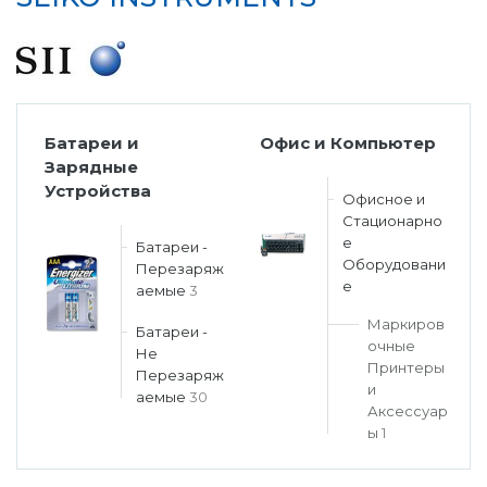
Батареи и
Офис и Компьютер
Зарядные
Устройства
Офисное и
Стационарно
е
Батареи -
Оборудовани
Перезаряж
е
аемые
3
Маркиров
Батареи -
очные
Не
Принтеры
Перезаряж
и
аемые
30
Аксессуар
ы
1