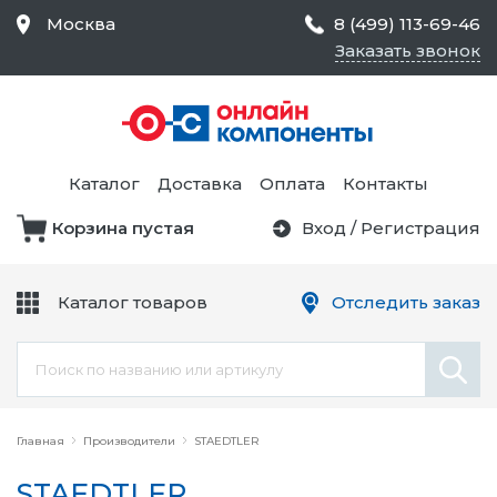
Москва
8 (499) 113-69-46
Заказать звонок
Средства Контроля
Статического
Электричества и
Тестирование и
Обеспечения
Измерение
Безопасности,
Каталог
Доставка
Оплата
Контакты
Товары для Чистых
Комнат
Корзина пустая
Вход
/
Регистрация
Устройства Защиты
Трансформаторы
Электроцепей
Каталог товаров
Отследить заказ
Устройства Подачи
Питания и Защиты
Химикаты и Клеи
Цепи
Главная
Производители
STAEDTLER
STAEDTLER