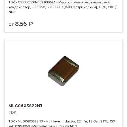
TDK - C1608C0G1H562J080AA - Многослойный керамический
конденсатор, 5600 пФ, 50 В, 0603 [1608 Метрический], ± 5%, C0G /
NP0
8.56 ₽
от
MLG0603S22NJ
TDK
TDK - MLG0603S22NJ - Multilayer Inductor, 22 нГн, 1.2 Ом, 2 ГГц, 150
мА, 0201 [0603 Метрический], Серия MLG