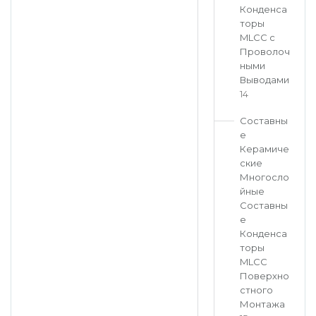
Конденса
торы
MLCC с
Проволоч
ными
Выводами
14
Составны
е
Керамиче
ские
Многосло
йные
Составны
е
Конденса
торы
MLCC
Поверхно
стного
Монтажа