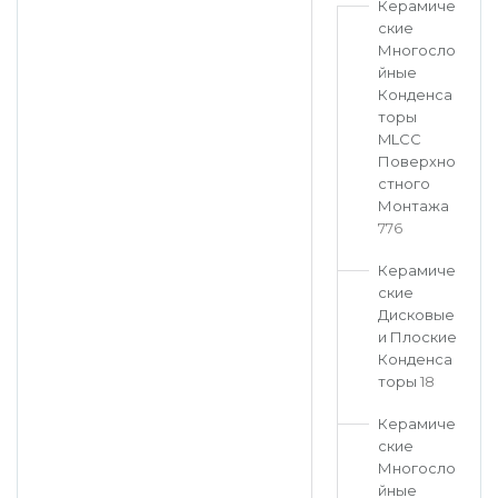
Керамиче
зыл
Нарьян-Мар
Петрозаводск
Саратов
ские
Многосло
йные
Конденса
торы
MLCC
Поверхно
стного
Монтажа
776
Керамиче
ские
Дисковые
и Плоские
Конденса
торы
18
Керамиче
ские
Многосло
йные