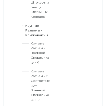
Штекеры и
Гнезда
Клеммных
Колодок
1
Круглые
Разъемы и
Компонентны
Круглые
Разъемы
Военной
Специфика
ции
6
Круглые
Разъемы с
Соответств
ием
Военной
Специфика
ции
17