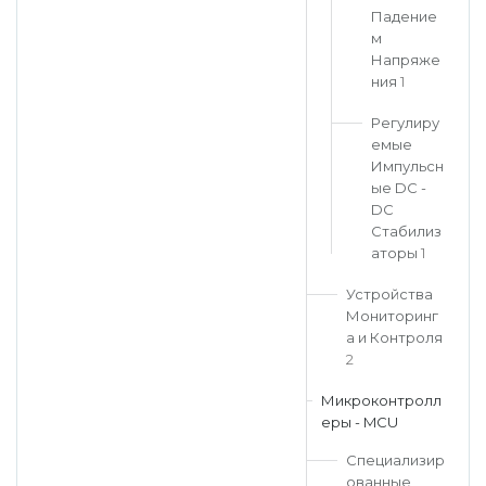
Падение
м
Напряже
ния
1
Регулиру
емые
Импульсн
ые DC -
DC
Стабилиз
аторы
1
Устройства
Мониторинг
а и Контроля
2
Микроконтролл
еры - MCU
Специализир
ованные