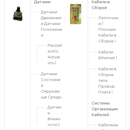
Датчики
Кабели в
Сборке
Датчики
Движения
Ленточны
и Датчики
е /
Положени
Плоские
я
Кабели в
Сборке
1
Piezoel
ectric
Кабели
Actuat
Ethernet
1
ors
2
Кабели в
Датчики
Сборке
Состояни
типа
я
Провод-
Окружаю
Плата
1
ще Среды
Системы
Датчик
Организации
и
Кабелей
Влажн
ости
2
Кабельны