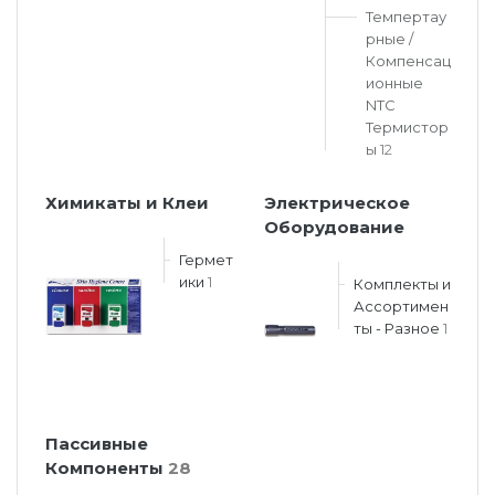
Темпертау
рные /
Компенсац
ионные
NTC
Термистор
ы
12
Химикаты и Клеи
Электрическое
Оборудование
Гермет
ики
1
Комплекты и
Ассортимен
ты - Разное
1
Пассивные
Компоненты
28