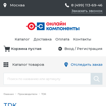
Москва
8 (499) 113-69-46
Заказать звонок
Средства Контроля
Статического
Электричества и
Тестирование и
Обеспечения
Измерение
Безопасности,
Каталог
Доставка
Оплата
Контакты
Товары для Чистых
Комнат
Корзина пустая
Вход
/
Регистрация
Устройства Защиты
Трансформаторы
Электроцепей
Каталог товаров
Отследить заказ
Устройства Подачи
Питания и Защиты
Химикаты и Клеи
Цепи
Главная
Производители
TDK
TDK