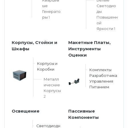
ые
Светодио
Генерато
ды
ры
1
Повышенн
ой
Яркости
1
Корпусы, Стойки и
Макетные Платы,
Шкафы
Инструменты
Оценки
Корпусы и
Коробки
Комплекты
Разработчика
Металл
Управления
ические
Питанием
Корпусы
2
Освещение
Пассивные
Компоненты
Светодиодн