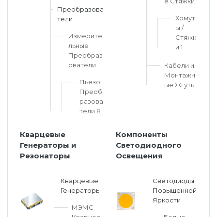
е Стяжки
Преобразова
Хомут
тели
ы /
Измерите
Стяжк
льные
и
1
Преобраз
ователи
Кабели и
Монтажн
Пьезо
ые Жгуты
Преоб
разова
тели
8
Кварцевые
Компоненты
Генераторы и
Светодиодного
Резонаторы
Освещения
Кварцевые
Светодиоды
Генераторы
Повышенной
Яркости
МЭМС
Кварцев
Белые