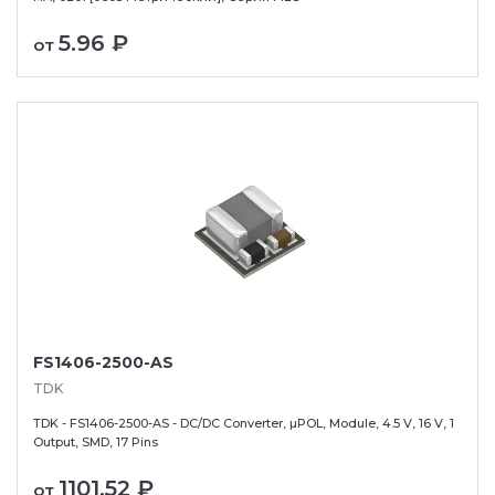
5.96 ₽
от
FS1406-2500-AS
TDK
TDK - FS1406-2500-AS - DC/DC Converter, µPOL, Module, 4.5 V, 16 V, 1
Output, SMD, 17 Pins
1101.52 ₽
от