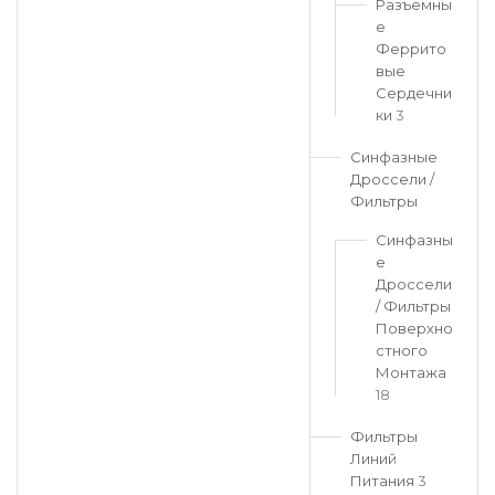
Разъемны
е
Феррито
вые
Сердечни
ки
3
Синфазные
Дроссели /
Фильтры
Синфазны
е
Дроссели
/ Фильтры
Поверхно
стного
Монтажа
18
Фильтры
Линий
Питания
3