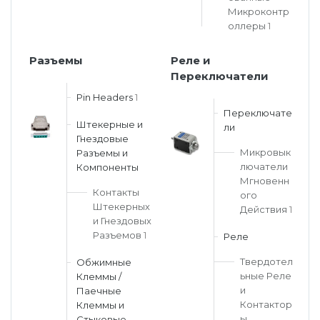
Микроконтр
оллеры
1
Разъемы
Реле и
Переключатели
Pin Headers
1
Переключате
Штекерные и
ли
Гнездовые
Микровык
Разъемы и
лючатели
Компоненты
Мгновенн
Контакты
ого
Штекерных
Действия
1
и Гнездовых
Разъемов
1
Реле
Твердотел
Обжимные
ьные Реле
Клеммы /
и
Паечные
Контактор
Клеммы и
ы
Стыковые