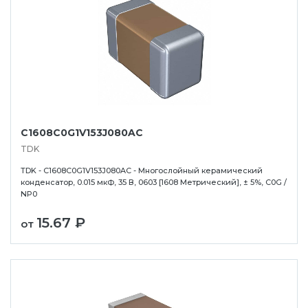
C1608C0G1V153J080AC
TDK
TDK - C1608C0G1V153J080AC - Многослойный керамический
конденсатор, 0.015 мкФ, 35 В, 0603 [1608 Метрический], ± 5%, C0G /
NP0
15.67 ₽
от