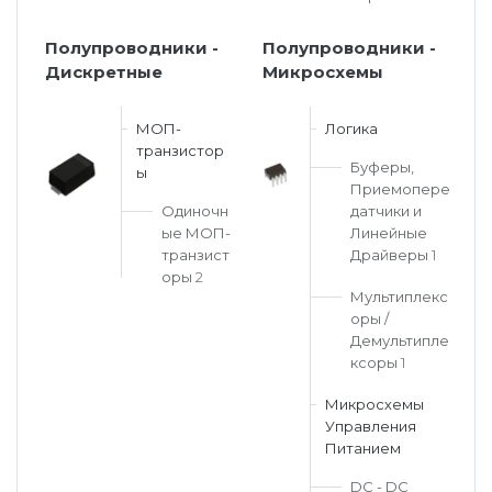
Полупроводники -
Полупроводники -
Дискретные
Микросхемы
МОП-
Логика
транзистор
Буферы,
ы
Приемопере
Одиночн
датчики и
ые МОП-
Линейные
транзист
Драйверы
1
оры
2
Мультиплекс
оры /
Демультипле
ксоры
1
Микросхемы
Управления
Питанием
DC - DC