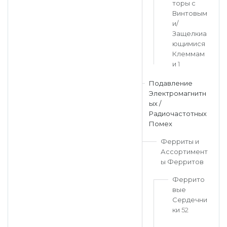
торы с
Винтовым
и/
Защелкиа
ющимися
Клеммам
и
1
Подавление
Электромагнитн
ых /
Радиочастотных
Помех
Ферриты и
Ассортимент
ы Ферритов
Феррито
вые
Сердечни
ки
52