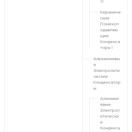
15
Керамиче
ские
Помехоп
одавляю
щие
Конденса
торы
1
Алюминиевы
е
Электролити
ческие
Конденсатор
ы
Алюмини
евые
Электрол
итически
е
Конденса