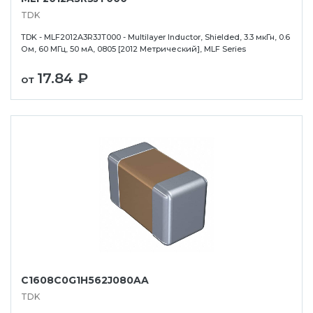
TDK
TDK - MLF2012A3R3JT000 - Multilayer Inductor, Shielded, 3.3 мкГн, 0.6
Ом, 60 МГц, 50 мА, 0805 [2012 Метрический], MLF Series
17.84 ₽
от
C1608C0G1H562J080AA
TDK