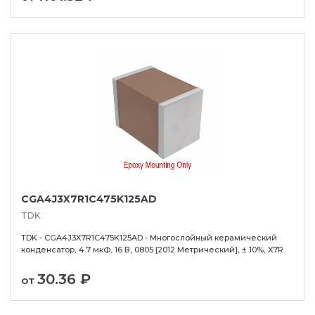
CGA4J3X7R1C475K125AD
TDK
TDK - CGA4J3X7R1C475K125AD - Многослойный керамический
конденсатор, 4.7 мкФ, 16 В, 0805 [2012 Метрический], ± 10%, X7R
30.36 ₽
от