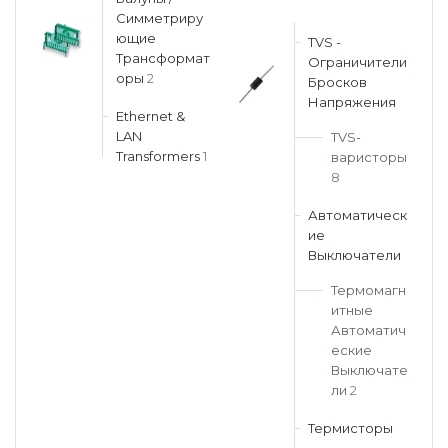
Симметриру
ющие
TVS -
Трансформат
Ограничители
оры
2
Бросков
Напряжения
Ethernet &
LAN
TVS-
Transformers
1
варисторы
8
Автоматическ
ие
Выключатели
Термомагн
итные
Автоматич
еские
Выключате
ли
2
Термисторы