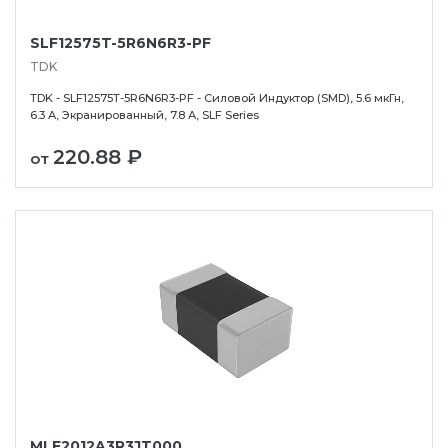
SLF12575T-5R6N6R3-PF
TDK
TDK - SLF12575T-5R6N6R3-PF - Силовой Индуктор (SMD), 5.6 мкГн,
6.3 А, Экранированный, 7.8 А, SLF Series
220.88 ₽
от
MLF2012A3R3JT000