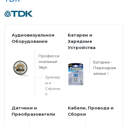
Аудиовизуальное
Батареи и
Оборудование
Зарядные
Устройства
Професси
ональный
Батареи -
Звук
Перезаряж
аемые
1
Зуммер
ы и
Сирены
11
Датчики и
Кабели, Провода и
Преобразователи
Сборки