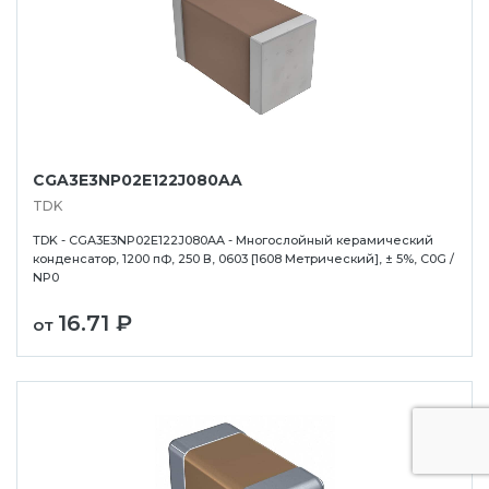
CGA3E3NP02E122J080AA
TDK
TDK - CGA3E3NP02E122J080AA - Многослойный керамический
конденсатор, 1200 пФ, 250 В, 0603 [1608 Метрический], ± 5%, C0G /
NP0
16.71 ₽
от