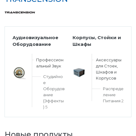
Аудиовизуальное
Корпусы, Стойки и
Оборудование
Шкафы
Профессион
Аксессуары
альный Звук
для Стоек,
Шкафов и
Студийно
Корпусов
е
Оборудов
Распреде
ание
ление
(Эффекты
Питания
2
)
5
Новые продукты