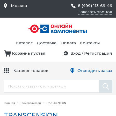
Москва
8 (499) 113-69-46
Заказать звонок
Средства Контроля
Статического
Электричества и
Тестирование и
Обеспечения
Измерение
Безопасности,
Каталог
Доставка
Оплата
Контакты
Товары для Чистых
Комнат
Корзина пустая
Вход
/
Регистрация
Устройства Защиты
Трансформаторы
Электроцепей
Каталог товаров
Отследить заказ
Устройства Подачи
Питания и Защиты
Химикаты и Клеи
Цепи
Главная
Производители
TRANSCENSION
TRANSCENSION