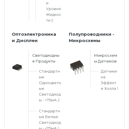
и
Уровня
Жидкос
ти
2
Оптоэлектроника
Полупроводники -
и Дисплеи
Микросхемы
Светодиодны
Микросхем
е Продукты
ы Датчиков
Стандартн
Датчики
ые
на
Одноцветн
Эффект
ые
е Холла
1
Светодиод
ы - <75мА
2
Стандартн
ые Белые
Светодиод
ы - <75мА
1