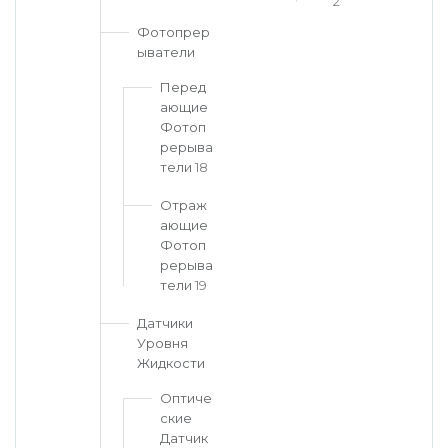
2
Фотопрер
ыватели
Перед
ающие
Фотоп
рерыва
тели
18
Отраж
ающие
Фотоп
рерыва
тели
19
Датчики
Уровня
Жидкости
Оптиче
ские
Датчик