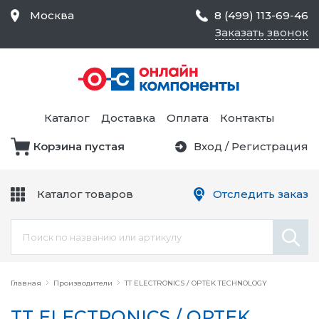
Москва
8 (499) 113-69-46
Заказать звонок
Средства Контроля
Статического
Электричества и
Тестирование и
Обеспечения
Измерение
Безопасности,
Каталог
Доставка
Оплата
Контакты
Товары для Чистых
Комнат
Корзина пустая
Вход
/
Регистрация
Устройства Защиты
Трансформаторы
Электроцепей
Каталог товаров
Отследить заказ
Устройства Подачи
Питания и Защиты
Химикаты и Клеи
Цепи
Главная
Производители
TT ELECTRONICS / OPTEK TECHNOLOGY
TT ELECTRONICS / OPTEK