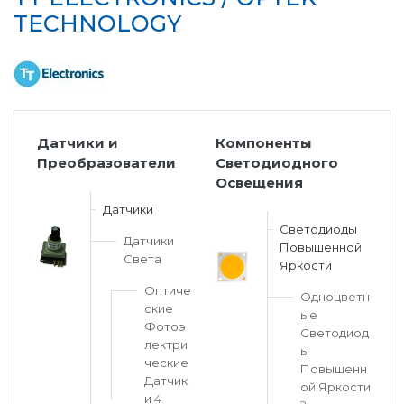
TECHNOLOGY
Датчики и
Компоненты
Преобразователи
Светодиодного
Освещения
Датчики
Светодиоды
Датчики
Повышенной
Света
Яркости
Оптиче
Одноцветн
ские
ые
Фотоэ
Светодиод
лектри
ы
ческие
Повышенн
Датчик
ой Яркости
и
4