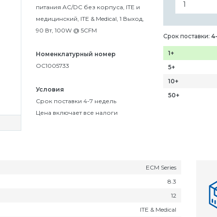
питания AC/DC без корпуса, ITE и
медицинский, ITE & Medical, 1 Выход,
90 Вт, 100W @ 5CFM
Срок поставки:
4
1+
Номенклатурный номер
OC1005733
5+
10+
Условия
50+
Срок поставки 4-7 недель
Цена включает все налоги
ECM Series
8.3
12
ITE & Medical