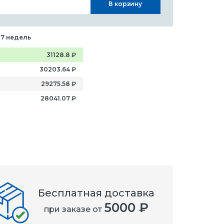
В корзину
-7 недель
31128.8
₽
30203.64
₽
29275.58
₽
28041.07
₽
Бесплатная доставка
5000 ₽
при заказе от