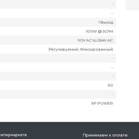
-
-
1 Выход
100W @ 5CFM
90V AC to 264V AC
Регулируемый, Фиксированный
-
-
-
90
-
XP POWER
гипермаркете
Принимаем к оплате: