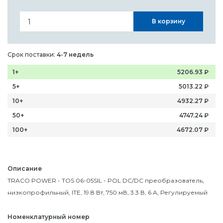
В корзину
Срок поставки:
4-7 недель
1+
5206.93
₽
5+
5013.22
₽
10+
4932.27
₽
50+
4747.24
₽
100+
4672.07
₽
Описание
TRACO POWER - TOS 06-05SIL - POL DC/DC преобразователь,
низкопрофильный, ITE, 19.8 Вт, 750 мВ, 3.3 В, 6 А, Регулируемый
Номенклатурный номер