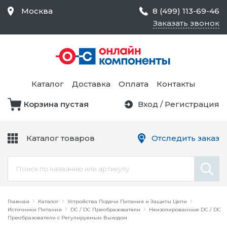
Москва
8 (499) 113-69-46
Заказать звонок
Средства Контроля
Статического
Электричества и
Тестирование и
Обеспечения
Измерение
Безопасности,
Каталог
Доставка
Оплата
Контакты
Товары для Чистых
Комнат
Корзина пустая
Вход
/
Регистрация
Устройства Защиты
Трансформаторы
Электроцепей
Каталог товаров
Отследить заказ
Устройства Подачи
Питания и Защиты
Химикаты и Клеи
Цепи
Электрическое
Главная
Оборудование
Каталог
Устройства Подачи Питания и Защиты Цепи
Источники Питания
DC / DC Преобразователи
Неизолированные DC / DC
Преобразователи с Регулируемым Выходом