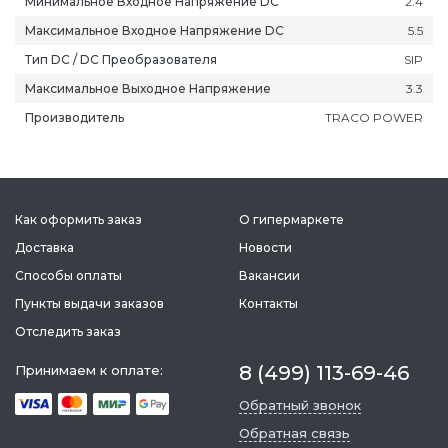
Минимальное Входное Напряжение DC
2.4
Максимальное Входное Напряжение DC
5.5
Тип DC / DC Преобразователя
SIP
Максимальное Выходное Напряжение
3.3
Производитель
TRACO POWER
ань
Липецк
Нижний Новгород
Петропавлов
ининград
Магадан
Новокузнецк
Подольск
уга
Магас
Новороссийск
Псков
Как оформить заказ
О гипермаркете
мерово
Магнитогорск
Новосибирск
Пятигорск
Доставка
Новости
ров
Майкоп
Омск
Ростов-на-Д
Способы оплаты
Вакансии
снодар
Махачкала
Оренбург
Рязань
Пункты выдачи заказов
Контакты
сноярск
Междуреченск
Орёл
Салехард
Отследить заказ
ган
Мурманск
Пенза
Самара
ск
Нальчик
Пермь
Саранск
8 (499) 113-69-46
Принимаем к оплате:
зыл
Нарьян-Мар
Петрозаводск
Саратов
Обратный звонок
Обратная связь