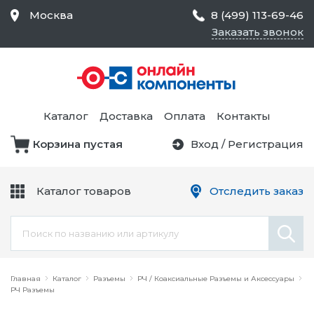
Москва
8 (499) 113-69-46
Заказать звонок
Средства Контроля
Статического
Электричества и
Тестирование и
Обеспечения
Измерение
Безопасности,
Каталог
Доставка
Оплата
Контакты
Товары для Чистых
Комнат
Корзина пустая
Вход
/
Регистрация
Устройства Защиты
Трансформаторы
Электроцепей
Каталог товаров
Отследить заказ
Устройства Подачи
Питания и Защиты
Химикаты и Клеи
Цепи
Электрическое
Главная
Оборудование
Каталог
Разъемы
РЧ / Коаксиальные Разъемы и Аксессуары
РЧ Разъемы