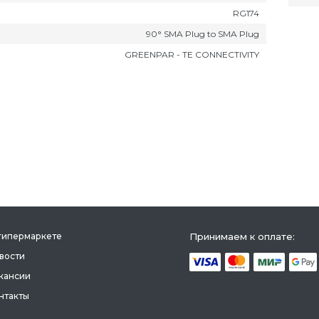
RG174
90° SMA Plug to SMA Plug
GREENPAR - TE CONNECTIVITY
гипермаркете
Принимаем к оплате:
вости
кансии
нтакты