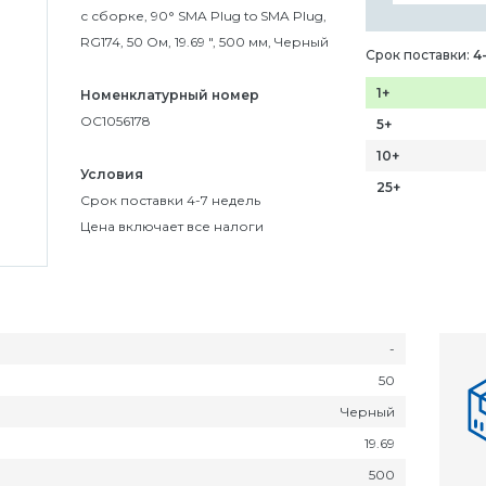
с сборке, 90° SMA Plug to SMA Plug,
RG174, 50 Ом, 19.69 ", 500 мм, Черный
Срок поставки:
4
1+
Номенклатурный номер
OC1056178
5+
10+
Условия
25+
Срок поставки 4-7 недель
Цена включает все налоги
-
50
Черный
19.69
500