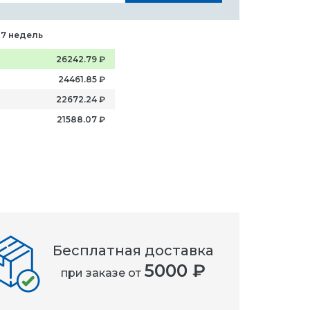
-7 недель
26242.79
₽
24461.85
₽
22672.24
₽
21588.07
₽
Бесплатная доставка
5000 ₽
при заказе от