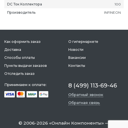
DC Ток Коллектора
100
Производитель
INFINEON
ань
Липецк
Нижний Новгород
Петропавлов
Как оформить заказ
О гипермаркете
ининград
Магадан
Новокузнецк
Подольск
Доставка
Новости
уга
Магас
Новороссийск
Псков
Способы оплаты
Вакансии
мерово
Магнитогорск
Новосибирск
Пятигорск
Пункты выдачи заказов
Контакты
ров
Майкоп
Омск
Ростов-на-Д
Отследить заказ
снодар
Махачкала
Оренбург
Рязань
8 (499) 113-69-46
Принимаем к оплате:
сноярск
Междуреченск
Орёл
Салехард
Обратный звонок
ган
Мурманск
Пенза
Самара
Обратная связь
ск
Нальчик
Пермь
Саранск
зыл
Нарьян-Мар
Петрозаводск
Саратов
©
2006-2026
«
Онлайн Компоненты
» —