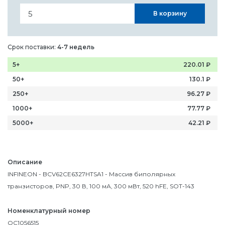
В корзину
Срок поставки:
4-7 недель
5+
220.01
₽
50+
130.1
₽
250+
96.27
₽
1000+
77.77
₽
5000+
42.21
₽
Описание
INFINEON - BCV62CE6327HTSA1 - Массив биполярных
транзисторов, PNP, 30 В, 100 мА, 300 мВт, 520 hFE, SOT-143
Номенклатурный номер
OC1056515