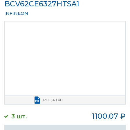
BCV62CE6327HTSA1
INFINEON
PDF, 4.1 KB
1100.07
₽
3 шт.