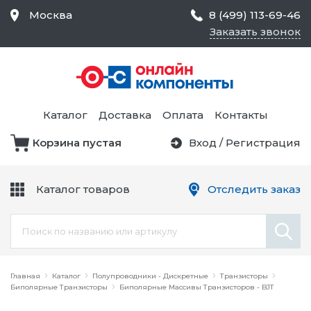
Москва
8 (499) 113-69-46
Заказать звонок
Средства Контроля
Статического
Электричества и
Тестирование и
Обеспечения
Измерение
Безопасности,
Каталог
Доставка
Оплата
Контакты
Товары для Чистых
Комнат
Корзина пустая
Вход
/
Регистрация
Устройства Защиты
Трансформаторы
Электроцепей
Каталог товаров
Отследить заказ
Устройства Подачи
Питания и Защиты
Химикаты и Клеи
Цепи
Электрическое
Главная
Оборудование
Каталог
Полупроводники - Дискретные
Транзисторы
Биполярные Транзисторы
Биполярные Массивы Транзисторов - BJT