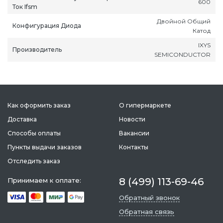
600
Ток Ifsm
Двойной Общий
Конфигурация Диода
Катод
IXYS
Производитель
SEMICONDUCTOR
ань
Липецк
Нижний Новгород
Петропавлов
ининград
Магадан
Новокузнецк
Подольск
уга
Магас
Новороссийск
Псков
Как оформить заказ
О гипермаркете
мерово
Магнитогорск
Новосибирск
Пятигорск
Доставка
Новости
ров
Майкоп
Омск
Ростов-на-Д
Способы оплаты
Вакансии
снодар
Махачкала
Оренбург
Рязань
Пункты выдачи заказов
Контакты
сноярск
Междуреченск
Орёл
Салехард
Отследить заказ
ган
Мурманск
Пенза
Самара
ск
Нальчик
Пермь
Саранск
8 (499) 113-69-46
Принимаем к оплате:
зыл
Нарьян-Мар
Петрозаводск
Саратов
Обратный звонок
Обратная связь