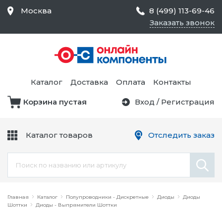
Москва
8 (499) 113-69-46
Заказать звонок
Средства Контроля
Статического
Электричества и
Тестирование и
Обеспечения
Измерение
Безопасности,
Каталог
Доставка
Оплата
Контакты
Товары для Чистых
Комнат
Корзина пустая
Вход
/
Регистрация
Устройства Защиты
Трансформаторы
Электроцепей
Каталог товаров
Отследить заказ
Устройства Подачи
Питания и Защиты
Химикаты и Клеи
Цепи
Электрическое
Главная
Оборудование
Каталог
Полупроводники - Дискретные
Диоды
Диоды
Шоттки
Диоды - Выпрямители Шоттки