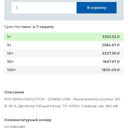
В корзину
Срок поставки:
4-7 недель
1+
3252.52
₽
5+
2584.67
₽
10+
2327.36
₽
50+
1867.67
₽
100+
1830.09
₽
Описание
IXYS SEMICONDUCTOR - DSSK60-015A - Выпрямитель Шоттки, 150
В, 60 А, Двойной Общий Катод, TO-247AD, 3 вывод(-ов), 660 мВ
Номенклатурный номер
OC1080089