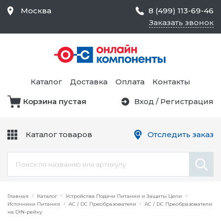
Москва
8 (499) 113-69-46
Заказать звонок
Средства Контроля
Статического
Электричества и
Тестирование и
Обеспечения
Измерение
Безопасности,
Каталог
Доставка
Оплата
Контакты
Товары для Чистых
Комнат
Корзина пустая
Вход
/
Регистрация
Устройства Защиты
Трансформаторы
Электроцепей
Каталог товаров
Отследить заказ
Устройства Подачи
Питания и Защиты
Химикаты и Клеи
Цепи
Электрическое
Главная
Оборудование
Каталог
Устройства Подачи Питания и Защиты Цепи
Источники Питания
AC / DC Преобразователи
AC / DC Преобразователи
на DIN-рейку