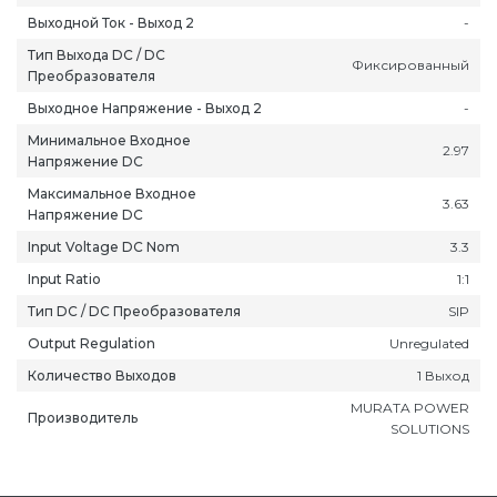
Выходной Ток - Выход 2
-
Тип Выхода DC / DC
Фиксированный
Преобразователя
Выходное Напряжение - Выход 2
-
Минимальное Входное
2.97
ань
Липецк
Нижний Новгород
Петропавлов
Напряжение DC
ининград
Магадан
Новокузнецк
Подольск
Максимальное Входное
3.63
Напряжение DC
уга
Магас
Новороссийск
Псков
Input Voltage DC Nom
3.3
мерово
Магнитогорск
Новосибирск
Пятигорск
Input Ratio
1:1
ров
Майкоп
Омск
Ростов-на-Д
снодар
Махачкала
Оренбург
Рязань
Тип DC / DC Преобразователя
SIP
сноярск
Междуреченск
Орёл
Салехард
Output Regulation
Unregulated
ган
Мурманск
Пенза
Самара
Количество Выходов
1 Выход
ск
Нальчик
Пермь
Саранск
MURATA POWER
Производитель
SOLUTIONS
зыл
Нарьян-Мар
Петрозаводск
Саратов