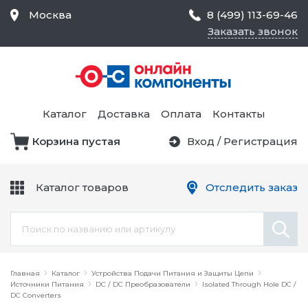
Москва
8 (499) 113-69-46
Заказать звонок
Средства Контроля
Статического
Электричества и
Тестирование и
Обеспечения
Измерение
Безопасности,
Каталог
Доставка
Оплата
Контакты
Товары для Чистых
Комнат
Корзина пустая
Вход
/
Регистрация
Устройства Защиты
Трансформаторы
Электроцепей
Каталог товаров
Отследить заказ
Устройства Подачи
Питания и Защиты
Химикаты и Клеи
Цепи
Электрическое
Главная
Оборудование
Каталог
Устройства Подачи Питания и Защиты Цепи
Источники Питания
DC / DC Преобразователи
Isolated Through Hole DC /
DC Converters