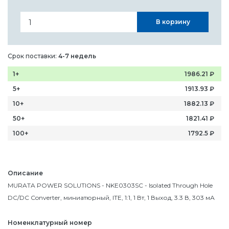
В корзину
Срок поставки:
4-7 недель
1+
1986.21
₽
5+
1913.93
₽
10+
1882.13
₽
50+
1821.41
₽
100+
1792.5
₽
Описание
MURATA POWER SOLUTIONS - NKE0303SC - Isolated Through Hole
DC/DC Converter, миниатюрный, ITE, 1:1, 1 Вт, 1 Выход, 3.3 В, 303 мА
Номенклатурный номер