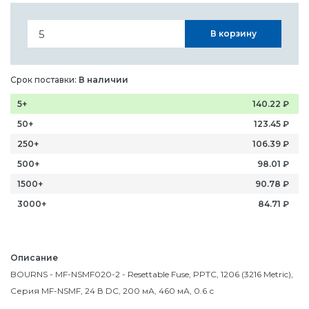
В корзину
Срок поставки:
В наличии
5+
140.22
₽
50+
123.45
₽
250+
106.39
₽
500+
98.01
₽
1500+
90.78
₽
3000+
84.71
₽
Описание
BOURNS - MF-NSMF020-2 - Resettable Fuse, PPTC, 1206 (3216 Metric),
Серия MF-NSMF, 24 В DC, 200 мА, 460 мА, 0.6 с