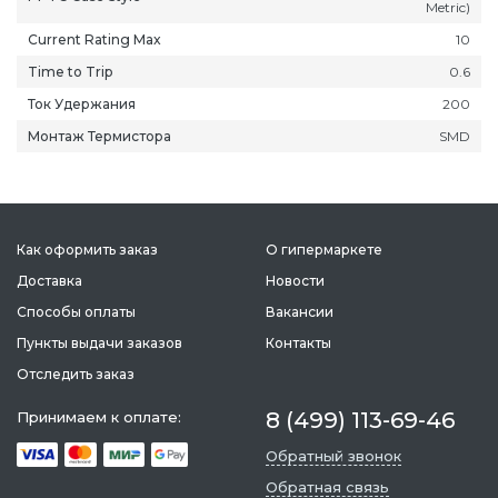
Metric)
Current Rating Max
10
Time to Trip
0.6
Ток Удержания
200
Монтаж Термистора
SMD
ань
Липецк
Нижний Новгород
Петропавлов
ининград
Магадан
Новокузнецк
Подольск
уга
Магас
Новороссийск
Псков
мерово
Как оформить заказ
Магнитогорск
Новосибирск
О гипермаркете
Пятигорск
ров
Майкоп
Омск
Ростов-на-Д
Доставка
Новости
снодар
Махачкала
Оренбург
Рязань
Способы оплаты
Вакансии
сноярск
Междуреченск
Орёл
Салехард
Пункты выдачи заказов
Контакты
ган
Мурманск
Пенза
Самара
Отследить заказ
ск
Нальчик
Пермь
Саранск
8 (499) 113-69-46
Принимаем к оплате:
зыл
Нарьян-Мар
Петрозаводск
Саратов
Обратный звонок
Обратная связь