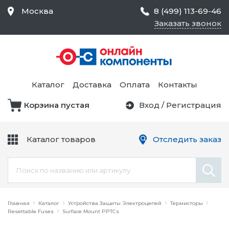
Москва
8 (499) 113-69-46
Заказать звонок
Средства Контроля
Статического
Электричества и
Тестирование и
Обеспечения
Измерение
Безопасности,
Каталог
Доставка
Оплата
Контакты
Товары для Чистых
Комнат
Корзина пустая
Вход
/
Регистрация
Устройства Защиты
Трансформаторы
Электроцепей
Каталог товаров
Отследить заказ
Устройства Подачи
Питания и Защиты
Химикаты и Клеи
Цепи
Электрическое
Главная
Оборудование
Каталог
Устройства Защиты Электроцепей
Термисторы
Resettable Fuses
Surface Mount PPTCs