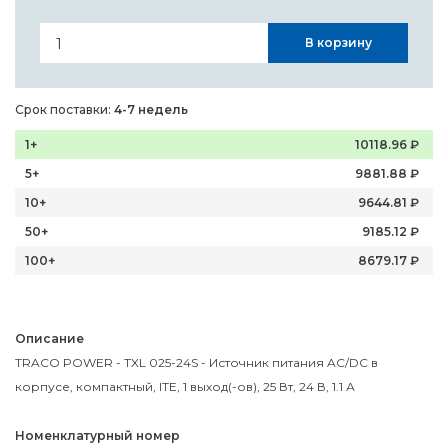
В корзину
Срок поставки:
4-7 недель
1+
10118.96
₽
5+
9881.88
₽
10+
9644.81
₽
50+
9185.12
₽
100+
8679.17
₽
Описание
TRACO POWER - TXL 025-24S - Источник питания AC/DC в
корпусе, компактный, ITE, 1 выход(-ов), 25 Вт, 24 В, 1.1 А
Номенклатурный номер