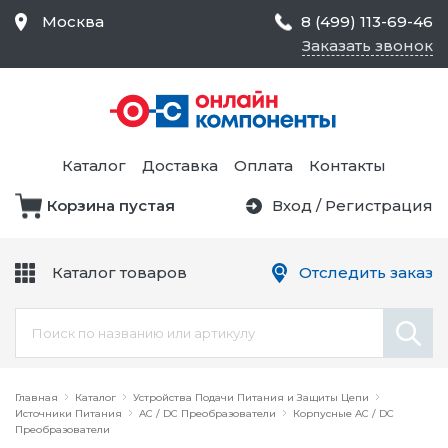
Москва
8 (499) 113-69-46
Заказать звонок
Средства Контроля
Статического
Электричества и
Тестирование и
Обеспечения
Измерение
Безопасности,
Каталог
Доставка
Оплата
Контакты
Товары для Чистых
Комнат
Корзина пустая
Вход
/
Регистрация
Устройства Защиты
Трансформаторы
Электроцепей
Каталог товаров
Отследить заказ
Устройства Подачи
Питания и Защиты
Химикаты и Клеи
Цепи
Электрическое
Главная
Оборудование
Каталог
Устройства Подачи Питания и Защиты Цепи
Источники Питания
AC / DC Преобразователи
Корпусные AC / DC
Преобразователи