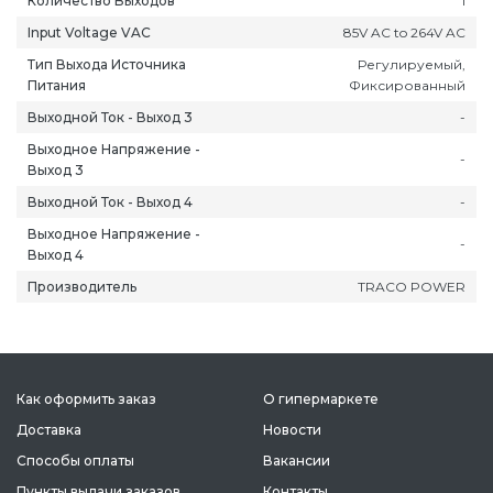
Количество Выходов
1
Input Voltage VAC
85V AC to 264V AC
Тип Выхода Источника
Регулируемый,
Питания
Фиксированный
Выходной Ток - Выход 3
-
Выходное Напряжение -
ань
Липецк
Нижний Новгород
Петропавлов
-
Выход 3
ининград
Магадан
Новокузнецк
Подольск
Выходной Ток - Выход 4
-
уга
Магас
Новороссийск
Псков
Выходное Напряжение -
-
мерово
Магнитогорск
Новосибирск
Пятигорск
Выход 4
ров
Майкоп
Омск
Ростов-на-Д
Производитель
TRACO POWER
снодар
Махачкала
Оренбург
Рязань
сноярск
Междуреченск
Орёл
Салехард
ган
Мурманск
Пенза
Самара
ск
Нальчик
Пермь
Саранск
Как оформить заказ
О гипермаркете
зыл
Нарьян-Мар
Петрозаводск
Саратов
Доставка
Новости
Способы оплаты
Вакансии
Пункты выдачи заказов
Контакты