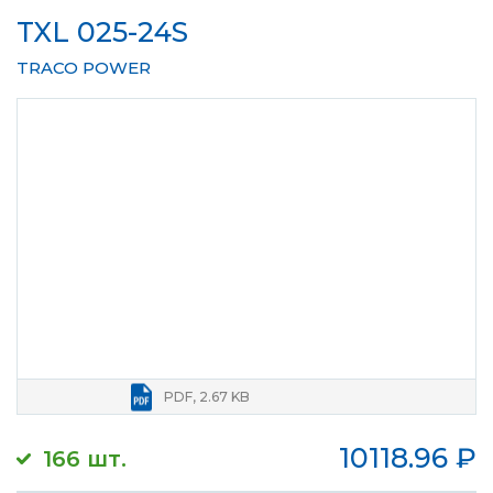
TXL 025-24S
TRACO POWER
PDF, 2.67 KB
10118.96
₽
166 шт.