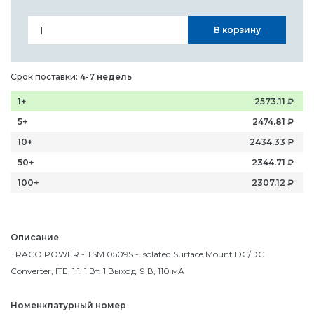
В корзину
Срок поставки:
4-7 недель
1+
2573.11
₽
5+
2474.81
₽
10+
2434.33
₽
50+
2344.71
₽
100+
2307.12
₽
Описание
TRACO POWER - TSM 0509S - Isolated Surface Mount DC/DC
Converter, ITE, 1:1, 1 Вт, 1 Выход, 9 В, 110 мА
Номенклатурный номер