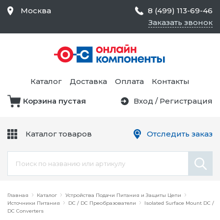
Москва
8 (499) 113-69-46
Заказать звонок
Средства Контроля
Статического
Электричества и
Тестирование и
Обеспечения
Измерение
Безопасности,
Каталог
Доставка
Оплата
Контакты
Товары для Чистых
Комнат
Корзина пустая
Вход
/
Регистрация
Устройства Защиты
Трансформаторы
Электроцепей
Каталог товаров
Отследить заказ
Устройства Подачи
Питания и Защиты
Химикаты и Клеи
Цепи
Электрическое
Главная
Оборудование
Каталог
Устройства Подачи Питания и Защиты Цепи
Источники Питания
DC / DC Преобразователи
Isolated Surface Mount DC /
DC Converters