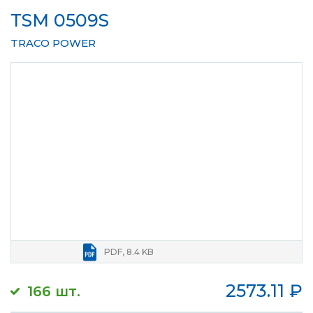
TSM 0509S
TRACO POWER
PDF, 8.4 KB
2573.11
₽
166 шт.