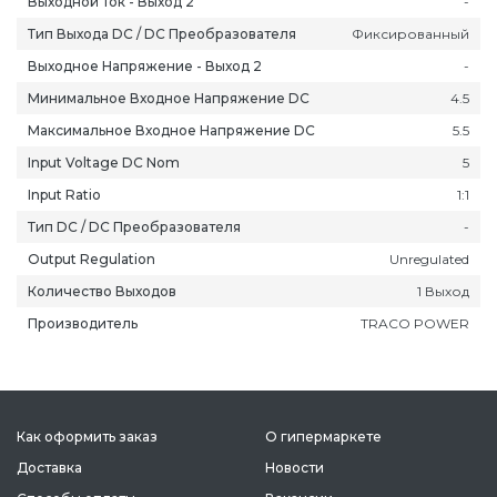
Выходной Ток - Выход 2
-
Тип Выхода DC / DC Преобразователя
Фиксированный
Выходное Напряжение - Выход 2
-
Минимальное Входное Напряжение DC
4.5
Максимальное Входное Напряжение DC
5.5
ань
Липецк
Нижний Новгород
Петропавлов
Input Voltage DC Nom
5
ининград
Магадан
Новокузнецк
Подольск
Input Ratio
1:1
уга
Магас
Новороссийск
Псков
Тип DC / DC Преобразователя
-
мерово
Магнитогорск
Новосибирск
Пятигорск
Output Regulation
Unregulated
ров
Майкоп
Омск
Ростов-на-Д
Количество Выходов
1 Выход
снодар
Махачкала
Оренбург
Рязань
Производитель
TRACO POWER
сноярск
Междуреченск
Орёл
Салехард
ган
Мурманск
Пенза
Самара
ск
Нальчик
Пермь
Саранск
зыл
Нарьян-Мар
Петрозаводск
Саратов
Как оформить заказ
О гипермаркете
Доставка
Новости