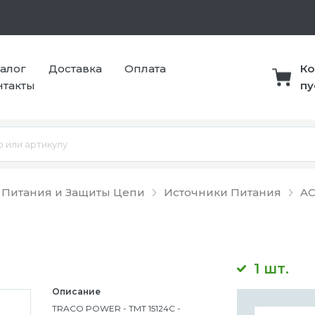
талог
Доставка
Оплата
Ко
нтакты
пу
 Питания и Защиты Цепи
Источники Питания
AC
1 шт.
Описание
TRACO POWER - TMT 15124C -