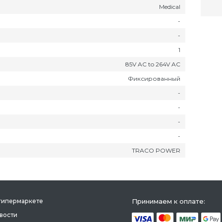
Medical
-
-
1
85V AC to 264V AC
Фиксированный
-
-
-
-
TRACO POWER
гипермаркете
Принимаем к оплате:
вости