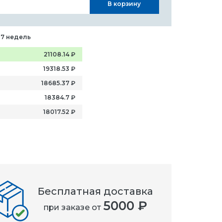
В корзину
-7 недель
21108.14
₽
19318.53
₽
18685.37
₽
18384.7
₽
18017.52
₽
Бесплатная доставка
5000 ₽
при заказе от