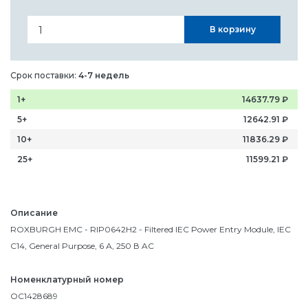
В корзину
Срок поставки:
4-7 недель
1+
14637.79
₽
5+
12642.91
₽
10+
11836.29
₽
25+
11599.21
₽
Описание
ROXBURGH EMC - RIP0642H2 - Filtered IEC Power Entry Module, IEC
C14, General Purpose, 6 А, 250 В AC
Номенклатурный номер
OC1428689