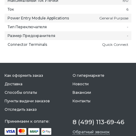
Максимальный Ток Утечки
190
Ток
6
Power Entry Module Applications
General Purpose
Тип Переключателя
-
Размер Предохранителя
-
Connector Terminals
Quick Connect
Как оформить заказ
О гипермаркете
Доставка
Новости
Способы оплаты
Вакансии
ань
Липецк
Нижний Новгород
Петропавлов
Пункты выдачи заказов
Контакты
ининград
Магадан
Новокузнецк
Подольск
Отследить заказ
уга
Магас
Новороссийск
Псков
8 (499) 113-69-46
Принимаем к оплате:
мерово
Магнитогорск
Новосибирск
Пятигорск
ров
Майкоп
Омск
Ростов-на-Д
Обратный звонок