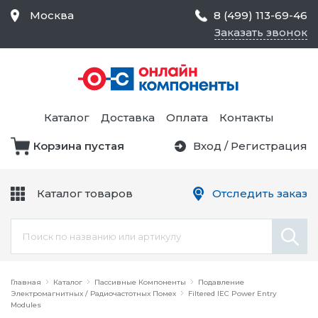
Москва
8 (499) 113-69-46
Заказать звонок
Средства Контроля
Статического
Электричества и
Тестирование и
Обеспечения
Измерение
Безопасности,
Каталог
Доставка
Оплата
Контакты
Товары для Чистых
Комнат
Корзина пустая
Вход
/
Регистрация
Устройства Защиты
Трансформаторы
Электроцепей
Каталог товаров
Отследить заказ
Устройства Подачи
Питания и Защиты
Химикаты и Клеи
Цепи
Электрическое
Главная
Оборудование
Каталог
Пассивные Компоненты
Подавление
Электромагнитных / Радиочастотных Помех
Filtered IEC Power Entry
Modules