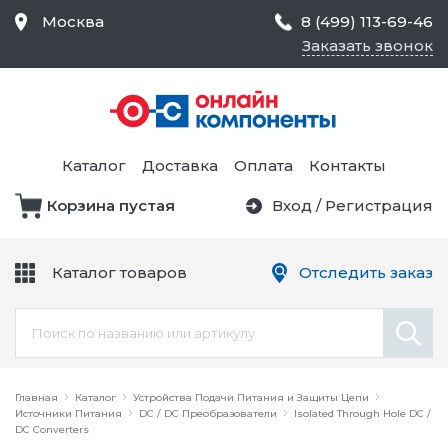
Москва
8 (499) 113-69-46
Заказать звонок
Средства Контроля
Статического
Электричества и
Тестирование и
Обеспечения
Измерение
Безопасности,
Каталог
Доставка
Оплата
Контакты
Товары для Чистых
Комнат
Корзина пустая
Вход
/
Регистрация
Устройства Защиты
Трансформаторы
Электроцепей
Каталог товаров
Отследить заказ
Устройства Подачи
Питания и Защиты
Химикаты и Клеи
Цепи
Электрическое
Главная
Оборудование
Каталог
Устройства Подачи Питания и Защиты Цепи
Источники Питания
DC / DC Преобразователи
Isolated Through Hole DC /
DC Converters