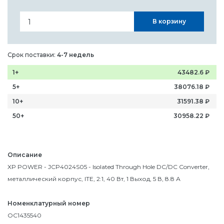
В корзину
Срок поставки:
4-7 недель
1+
43482.6
₽
5+
38076.18
₽
10+
31591.38
₽
50+
30958.22
₽
Описание
XP POWER - JCP4024S05 - Isolated Through Hole DC/DC Converter,
металлический корпус, ITE, 2:1, 40 Вт, 1 Выход, 5 В, 8.8 А
Номенклатурный номер
OC1435540