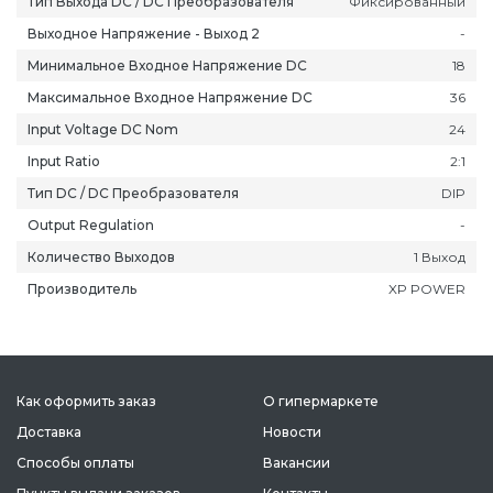
Тип Выхода DC / DC Преобразователя
Фиксированный
Выходное Напряжение - Выход 2
-
Минимальное Входное Напряжение DC
18
Максимальное Входное Напряжение DC
36
Input Voltage DC Nom
24
ань
Липецк
Нижний Новгород
Петропавлов
Input Ratio
2:1
ининград
Магадан
Новокузнецк
Подольск
Тип DC / DC Преобразователя
DIP
уга
Магас
Новороссийск
Псков
Output Regulation
-
мерово
Магнитогорск
Новосибирск
Пятигорск
Количество Выходов
1 Выход
ров
Майкоп
Омск
Ростов-на-Д
Производитель
XP POWER
снодар
Махачкала
Оренбург
Рязань
сноярск
Междуреченск
Орёл
Салехард
ган
Мурманск
Пенза
Самара
ск
Нальчик
Пермь
Саранск
Как оформить заказ
О гипермаркете
зыл
Нарьян-Мар
Петрозаводск
Саратов
Доставка
Новости
Способы оплаты
Вакансии