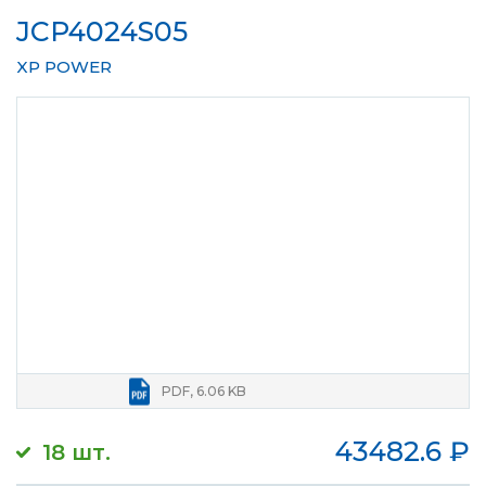
JCP4024S05
XP POWER
PDF, 6.06 KB
43482.6
₽
18 шт.