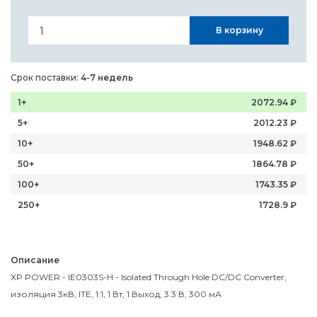
В корзину
Срок поставки:
4-7 недель
1+
2072.94
₽
5+
2012.23
₽
10+
1948.62
₽
50+
1864.78
₽
100+
1743.35
₽
250+
1728.9
₽
Описание
XP POWER - IE0303S-H - Isolated Through Hole DC/DC Converter,
изоляция 3кВ, ITE, 1:1, 1 Вт, 1 Выход, 3.3 В, 300 мА