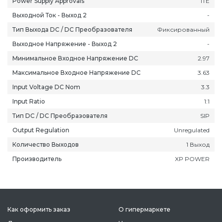
Power Supply Approvals
ITE
Выходной Ток - Выход 2
-
Тип Выхода DC / DC Преобразователя
Фиксированный
Выходное Напряжение - Выход 2
-
Минимальное Входное Напряжение DC
2.97
Максимальное Входное Напряжение DC
3.63
Input Voltage DC Nom
3.3
Input Ratio
1:1
Тип DC / DC Преобразователя
SIP
Output Regulation
Unregulated
Количество Выходов
1 Выход
Производитель
XP POWER
ань
Липецк
Нижний Новгород
Петропавлов
ининград
Магадан
Новокузнецк
Подольск
уга
Магас
Новороссийск
Псков
мерово
Магнитогорск
Новосибирск
Пятигорск
Как оформить заказ
О гипермаркете
ров
Майкоп
Омск
Ростов-на-Д