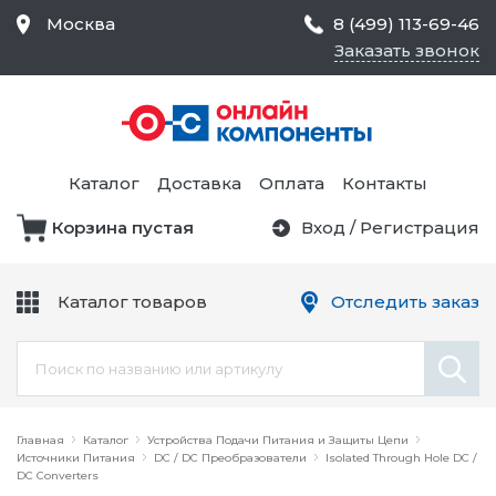
Москва
8 (499) 113-69-46
Заказать звонок
Средства Контроля
Статического
Электричества и
Тестирование и
Обеспечения
Измерение
Безопасности,
Каталог
Доставка
Оплата
Контакты
Товары для Чистых
Комнат
Корзина пустая
Вход
/
Регистрация
Устройства Защиты
Трансформаторы
Электроцепей
Каталог товаров
Отследить заказ
Устройства Подачи
Питания и Защиты
Химикаты и Клеи
Цепи
Электрическое
Главная
Оборудование
Каталог
Устройства Подачи Питания и Защиты Цепи
Источники Питания
DC / DC Преобразователи
Isolated Through Hole DC /
DC Converters