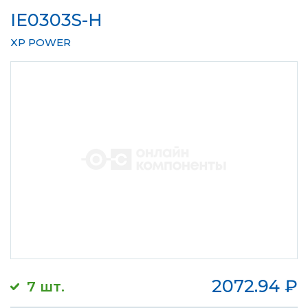
IE0303S-H
XP POWER
2072.94
₽
7 шт.