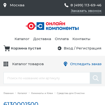
Москва
8 (499) 113-69-46
Заказать звонок
Средства Контроля
Статического
Электричества и
Тестирование и
Обеспечения
Измерение
Безопасности,
Каталог
Доставка
Оплата
Контакты
Товары для Чистых
Комнат
Корзина пустая
Вход
/
Регистрация
Устройства Защиты
Трансформаторы
Электроцепей
Каталог товаров
Отследить заказ
Устройства Подачи
Питания и Защиты
Химикаты и Клеи
Цепи
Электрическое
Главная
Оборудование
Каталог
Химикаты и Клеи
Средства для Очистки
6130001500