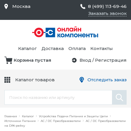
Москва
8 (499) 113-69-46
Заказать звонок
Средства Контроля
Статического
Электричества и
Тестирование и
Обеспечения
Измерение
Безопасности,
Каталог
Доставка
Оплата
Контакты
Товары для Чистых
Комнат
Корзина пустая
Вход
/
Регистрация
Устройства Защиты
Трансформаторы
Электроцепей
Каталог товаров
Отследить заказ
Устройства Подачи
Питания и Защиты
Химикаты и Клеи
Цепи
Электрическое
Главная
Оборудование
Каталог
Устройства Подачи Питания и Защиты Цепи
Источники Питания
AC / DC Преобразователи
AC / DC Преобразователи
на DIN-рейку