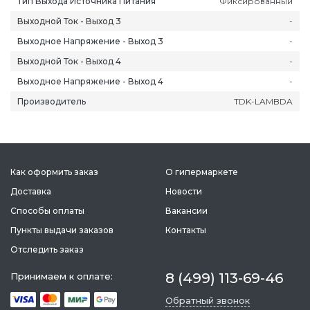
Тип Выхода Источника Питания
Фиксированный
Выходной Ток - Выход 3
-
Выходное Напряжение - Выход 3
-
Выходной Ток - Выход 4
-
Выходное Напряжение - Выход 4
-
ань
Липецк
Нижний Новгород
Петропавлов
Производитель
TDK-LAMBDA
ининград
Магадан
Новокузнецк
Подольск
уга
Магас
Новороссийск
Псков
мерово
Магнитогорск
Новосибирск
Пятигорск
ров
Майкоп
Омск
Ростов-на-Д
Как оформить заказ
О гипермаркете
снодар
Махачкала
Оренбург
Рязань
Доставка
Новости
сноярск
Междуреченск
Орёл
Салехард
Способы оплаты
Вакансии
ган
Мурманск
Пенза
Самара
Пункты выдачи заказов
Контакты
ск
Нальчик
Пермь
Саранск
Отследить заказ
зыл
Нарьян-Мар
Петрозаводск
Саратов
8 (499) 113-69-46
Принимаем к оплате:
Обратный звонок