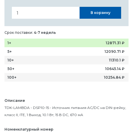
В корзину
Срок поставки:
4-7 недель
1+
12871.31
₽
5+
12090.71
₽
10+
11310.1
₽
50+
10645.14
₽
100+
10254.84
₽
Описание
TDK-LAMBDA - DSP10-15 - Источник питания AC/DC на DIN-рейку,
класс II, ITE, 1 Выход, 10.1 Вт, 15 В DC, 670 мА
Номенклатурный номер