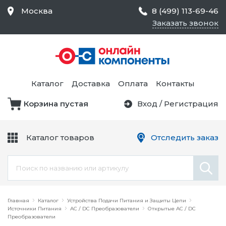
Москва
8 (499) 113-69-46
Заказать звонок
Средства Контроля
Статического
Электричества и
Тестирование и
Обеспечения
Измерение
Безопасности,
Каталог
Доставка
Оплата
Контакты
Товары для Чистых
Комнат
Корзина пустая
Вход
/
Регистрация
Устройства Защиты
Трансформаторы
Электроцепей
Каталог товаров
Отследить заказ
Устройства Подачи
Питания и Защиты
Химикаты и Клеи
Цепи
Электрическое
Главная
Оборудование
Каталог
Устройства Подачи Питания и Защиты Цепи
Источники Питания
AC / DC Преобразователи
Открытые AC / DC
Преобразователи