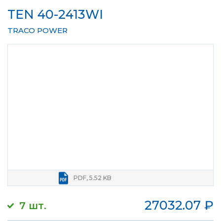
TEN 40-2413WI
TRACO POWER
PDF, 5.52 KB
27032.07
₽
7 шт.