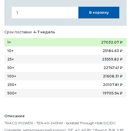
В корзину
Срок поставки:
4-7 недель
1+
27032.07
₽
10+
25184.63
₽
25+
23559.82
₽
50+
22747.41
₽
100+
21608.31
₽
250+
20107.81
₽
500+
19705.94
₽
Описание
TRACO POWER - TEN 40-2413WI - Isolated Through Hole DC/DC
Converter, металлический корпус, ITE, 4:1, 40 Вт, 1 Выход, 15 В, 2.65