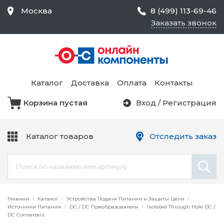
Москва
8 (499) 113-69-46
Заказать звонок
Средства Контроля
Статического
Электричества и
Тестирование и
Обеспечения
Измерение
Безопасности,
Каталог
Доставка
Оплата
Контакты
Товары для Чистых
Комнат
Корзина пустая
Вход
/
Регистрация
Устройства Защиты
Трансформаторы
Электроцепей
Каталог товаров
Отследить заказ
Устройства Подачи
Питания и Защиты
Химикаты и Клеи
Цепи
Электрическое
Главная
Оборудование
Каталог
Устройства Подачи Питания и Защиты Цепи
Источники Питания
DC / DC Преобразователи
Isolated Through Hole DC /
DC Converters