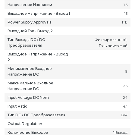
Напряжение Изоляции
1.5
Выходное Напряжение - Выход 1
15
Power Supply Approvals
ITE
Выходной Ток - Выход 2
-
Тип Выхода DC / DC
Фиксированный,
ань
Липецк
Нижний Новгород
Петропавлов
Преобразователя
Регулируемый
ининград
Магадан
Новокузнецк
Подольск
Выходное Напряжение - Выход
-
уга
Магас
Новороссийск
Псков
2
мерово
Магнитогорск
Новосибирск
Пятигорск
Минимальное Входное
9
Напряжение DC
ров
Майкоп
Омск
Ростов-на-Д
Максимальное Входное
снодар
Махачкала
Оренбург
Рязань
36
Напряжение DC
сноярск
Междуреченск
Орёл
Салехард
Input Voltage DC Nom
24
ган
Мурманск
Пенза
Самара
Input Ratio
4:1
ск
Нальчик
Пермь
Саранск
Тип DC / DC Преобразователя
DIP
зыл
Нарьян-Мар
Петрозаводск
Саратов
Output Regulation
-
Количество Выходов
1 Выход