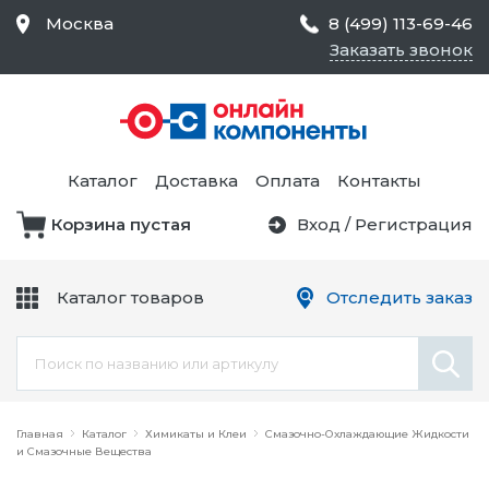
Москва
8 (499) 113-69-46
Заказать звонок
Средства Контроля
Статического
Электричества и
Тестирование и
Обеспечения
Измерение
Безопасности,
Каталог
Доставка
Оплата
Контакты
Товары для Чистых
Комнат
Корзина пустая
Вход
/
Регистрация
Устройства Защиты
Трансформаторы
Электроцепей
Каталог товаров
Отследить заказ
Устройства Подачи
Питания и Защиты
Химикаты и Клеи
Цепи
Электрическое
Главная
Оборудование
Каталог
Химикаты и Клеи
Смазочно-Охлаждающие Жидкости
и Смазочные Вещества