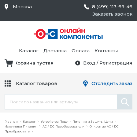
Москва
8 (499) 113-69-46
Заказать звонок
Средства Контроля
Статического
Электричества и
Тестирование и
Обеспечения
Измерение
Безопасности,
Каталог
Доставка
Оплата
Контакты
Товары для Чистых
Комнат
Корзина пустая
Вход
/
Регистрация
Устройства Защиты
Трансформаторы
Электроцепей
Каталог товаров
Отследить заказ
Устройства Подачи
Питания и Защиты
Химикаты и Клеи
Цепи
Электрическое
Главная
Оборудование
Каталог
Устройства Подачи Питания и Защиты Цепи
Источники Питания
AC / DC Преобразователи
Открытые AC / DC
Преобразователи