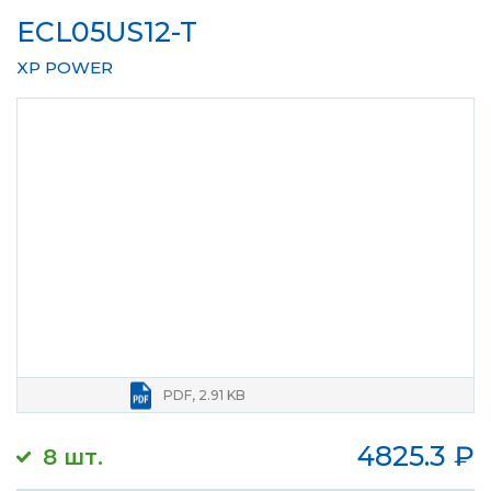
ECL05US12-T
XP POWER
PDF, 2.91 KB
4825.3
₽
8 шт.