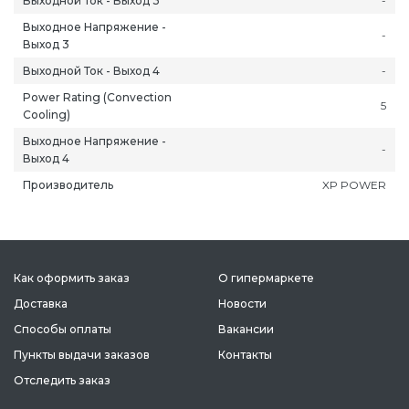
Выходной Ток - Выход 3
-
Выходное Напряжение -
-
Выход 3
Выходной Ток - Выход 4
-
Power Rating (Convection
5
Cooling)
ань
Липецк
Нижний Новгород
Петропавлов
Выходное Напряжение -
-
ининград
Магадан
Новокузнецк
Подольск
Выход 4
уга
Магас
Новороссийск
Псков
Производитель
XP POWER
мерово
Магнитогорск
Новосибирск
Пятигорск
ров
Майкоп
Омск
Ростов-на-Д
снодар
Махачкала
Оренбург
Рязань
Как оформить заказ
О гипермаркете
сноярск
Междуреченск
Орёл
Салехард
ган
Доставка
Мурманск
Пенза
Новости
Самара
ск
Нальчик
Пермь
Саранск
Способы оплаты
Вакансии
зыл
Нарьян-Мар
Петрозаводск
Саратов
Пункты выдачи заказов
Контакты
Отследить заказ