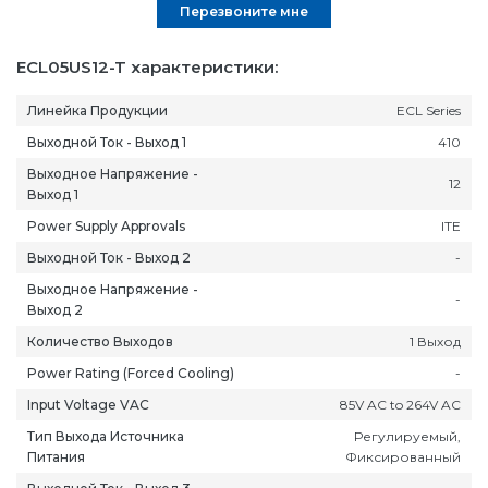
Перезвоните мне
ECL05US12-T характеристики:
Линейка Продукции
ECL Series
Выходной Ток - Выход 1
410
Выходное Напряжение -
12
Выход 1
Power Supply Approvals
ITE
Выходной Ток - Выход 2
-
Выходное Напряжение -
-
Выход 2
Количество Выходов
1 Выход
Power Rating (Forced Cooling)
-
Input Voltage VAC
85V AC to 264V AC
Тип Выхода Источника
Регулируемый,
Питания
Фиксированный