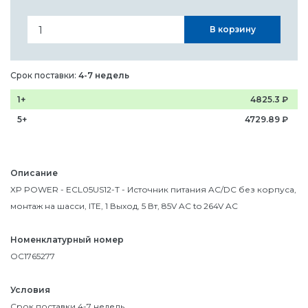
В корзину
Срок поставки:
4-7 недель
1+
4825.3
₽
5+
4729.89
₽
Описание
XP POWER - ECL05US12-T - Источник питания AC/DC без корпуса,
монтаж на шасси, ITE, 1 Выход, 5 Вт, 85V AC to 264V AC
Номенклатурный номер
OC1765277
Условия
Срок поставки 4-7 недель