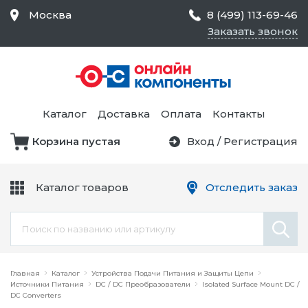
Москва
8 (499) 113-69-46
Заказать звонок
Средства Контроля
Статического
Электричества и
Тестирование и
Обеспечения
Измерение
Безопасности,
Каталог
Доставка
Оплата
Контакты
Товары для Чистых
Комнат
Корзина пустая
Вход
/
Регистрация
Устройства Защиты
Трансформаторы
Электроцепей
Каталог товаров
Отследить заказ
Устройства Подачи
Питания и Защиты
Химикаты и Клеи
Цепи
Электрическое
Главная
Оборудование
Каталог
Устройства Подачи Питания и Защиты Цепи
Источники Питания
DC / DC Преобразователи
Isolated Surface Mount DC /
DC Converters