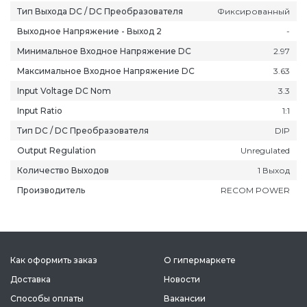
Тип Выхода DC / DC Преобразователя
Фиксированный
Выходное Напряжение - Выход 2
-
Минимальное Входное Напряжение DC
2.97
Максимальное Входное Напряжение DC
3.63
Input Voltage DC Nom
3.3
Input Ratio
1:1
Тип DC / DC Преобразователя
DIP
Output Regulation
Unregulated
Количество Выходов
1 Выход
Производитель
RECOM POWER
Как оформить заказ
О гипермаркете
Доставка
Новости
Способы оплаты
Вакансии