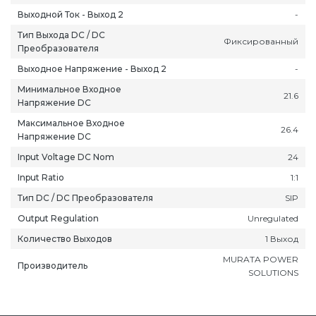
Выходной Ток - Выход 2
-
Тип Выхода DC / DC
Фиксированный
Преобразователя
Выходное Напряжение - Выход 2
-
Минимальное Входное
21.6
ань
Липецк
Нижний Новгород
Петропавлов
Напряжение DC
ининград
Магадан
Новокузнецк
Подольск
Максимальное Входное
26.4
Напряжение DC
уга
Магас
Новороссийск
Псков
Input Voltage DC Nom
24
мерово
Магнитогорск
Новосибирск
Пятигорск
Input Ratio
1:1
ров
Майкоп
Омск
Ростов-на-Д
снодар
Махачкала
Оренбург
Рязань
Тип DC / DC Преобразователя
SIP
сноярск
Междуреченск
Орёл
Салехард
Output Regulation
Unregulated
ган
Мурманск
Пенза
Самара
Количество Выходов
1 Выход
ск
Нальчик
Пермь
Саранск
MURATA POWER
Производитель
SOLUTIONS
зыл
Нарьян-Мар
Петрозаводск
Саратов