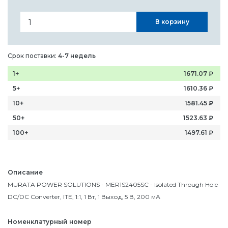
В корзину
Срок поставки:
4-7 недель
1+
1671.07
₽
5+
1610.36
₽
10+
1581.45
₽
50+
1523.63
₽
100+
1497.61
₽
Описание
MURATA POWER SOLUTIONS - MER1S2405SC - Isolated Through Hole
DC/DC Converter, ITE, 1:1, 1 Вт, 1 Выход, 5 В, 200 мА
Номенклатурный номер