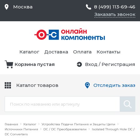
Москва
8 (499) 113-69-46
Заказать звонок
Средства Контроля
Статического
Электричества и
Тестирование и
Обеспечения
Измерение
Безопасности,
Каталог
Доставка
Оплата
Контакты
Товары для Чистых
Комнат
Корзина пустая
Вход
/
Регистрация
Устройства Защиты
Трансформаторы
Электроцепей
Каталог товаров
Отследить заказ
Устройства Подачи
Питания и Защиты
Химикаты и Клеи
Цепи
Электрическое
Главная
Оборудование
Каталог
Устройства Подачи Питания и Защиты Цепи
Источники Питания
DC / DC Преобразователи
Isolated Through Hole DC /
DC Converters