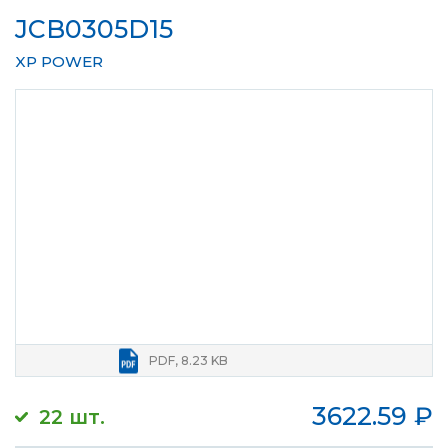
JCB0305D15
XP POWER
PDF, 8.23 KB
3622.59
₽
22 шт.