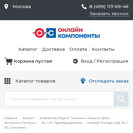
Москва
8 (499) 113-69-46
Заказать звонок
Средства Контроля
Статического
Электричества и
Тестирование и
Обеспечения
Измерение
Безопасности,
Каталог
Доставка
Оплата
Контакты
Товары для Чистых
Комнат
Корзина пустая
Вход
/
Регистрация
Устройства Защиты
Трансформаторы
Электроцепей
Каталог товаров
Отследить заказ
Устройства Подачи
Питания и Защиты
Химикаты и Клеи
Цепи
Электрическое
Главная
Оборудование
Каталог
Устройства Подачи Питания и Защиты Цепи
Источники Питания
DC / DC Преобразователи
Isolated Through Hole DC /
DC Converters