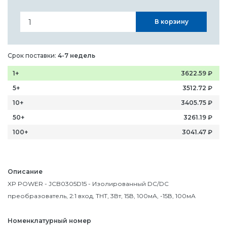
В корзину
Срок поставки:
4-7 недель
1+
3622.59
₽
5+
3512.72
₽
10+
3405.75
₽
50+
3261.19
₽
100+
3041.47
₽
Описание
XP POWER - JCB0305D15 - Изолированный DC/DC
преобразователь, 2:1 вход, THT, 3Вт, 15В, 100мА, -15В, 100мА
Номенклатурный номер