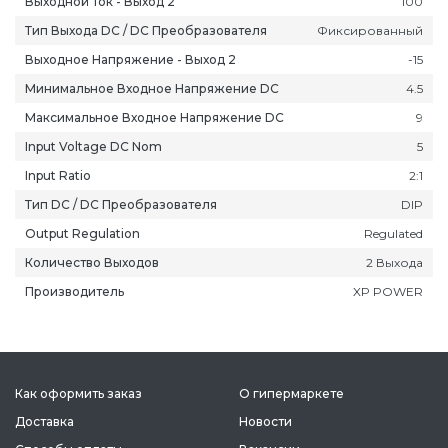
Выходной Ток - Выход 2
100
Тип Выхода DC / DC Преобразователя
Фиксированный
Выходное Напряжение - Выход 2
-15
Минимальное Входное Напряжение DC
4.5
Максимальное Входное Напряжение DC
9
ань
Липецк
Нижний Новгород
Петропавлов
Input Voltage DC Nom
5
ининград
Магадан
Новокузнецк
Подольск
Input Ratio
2:1
уга
Магас
Новороссийск
Псков
Тип DC / DC Преобразователя
DIP
мерово
Магнитогорск
Новосибирск
Пятигорск
Output Regulation
Regulated
ров
Майкоп
Омск
Ростов-на-Д
Количество Выходов
2 Выхода
снодар
Махачкала
Оренбург
Рязань
Производитель
XP POWER
сноярск
Междуреченск
Орёл
Салехард
ган
Мурманск
Пенза
Самара
ск
Нальчик
Пермь
Саранск
зыл
Нарьян-Мар
Петрозаводск
Саратов
Как оформить заказ
О гипермаркете
Доставка
Новости