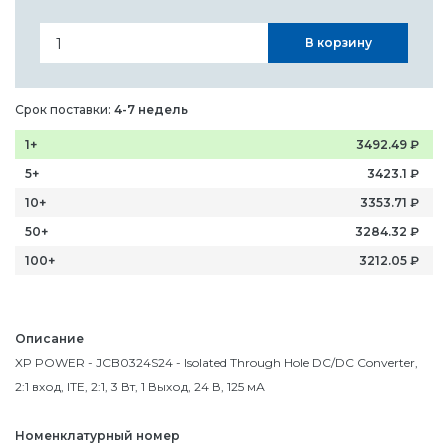
В корзину
Срок поставки:
4-7 недель
1+
3492.49
₽
5+
3423.1
₽
10+
3353.71
₽
50+
3284.32
₽
100+
3212.05
₽
Описание
XP POWER - JCB0324S24 - Isolated Through Hole DC/DC Converter,
2:1 вход, ITE, 2:1, 3 Вт, 1 Выход, 24 В, 125 мА
Номенклатурный номер