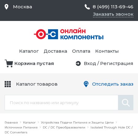
Москва
8 (499) 113-69-46
Заказать звонок
Средства Контроля
Статического
Электричества и
Тестирование и
Обеспечения
Измерение
Безопасности,
Каталог
Доставка
Оплата
Контакты
Товары для Чистых
Комнат
Корзина пустая
Вход
/
Регистрация
Устройства Защиты
Трансформаторы
Электроцепей
Каталог товаров
Отследить заказ
Устройства Подачи
Питания и Защиты
Химикаты и Клеи
Цепи
Электрическое
Главная
Оборудование
Каталог
Устройства Подачи Питания и Защиты Цепи
Источники Питания
DC / DC Преобразователи
Isolated Through Hole DC /
DC Converters