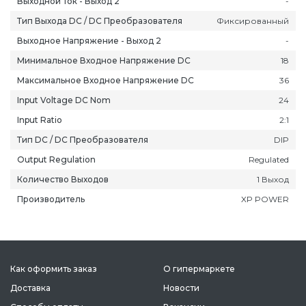
Выходной Ток - Выход 2
-
Тип Выхода DC / DC Преобразователя
Фиксированный
Выходное Напряжение - Выход 2
-
Минимальное Входное Напряжение DC
18
Максимальное Входное Напряжение DC
36
ань
Липецк
Нижний Новгород
Петропавлов
Input Voltage DC Nom
24
ининград
Магадан
Новокузнецк
Подольск
Input Ratio
2:1
уга
Магас
Новороссийск
Псков
Тип DC / DC Преобразователя
DIP
мерово
Магнитогорск
Новосибирск
Пятигорск
Output Regulation
Regulated
ров
Майкоп
Омск
Ростов-на-Д
Количество Выходов
1 Выход
снодар
Махачкала
Оренбург
Рязань
Производитель
XP POWER
сноярск
Междуреченск
Орёл
Салехард
ган
Мурманск
Пенза
Самара
ск
Нальчик
Пермь
Саранск
зыл
Нарьян-Мар
Петрозаводск
Саратов
Как оформить заказ
О гипермаркете
Доставка
Новости