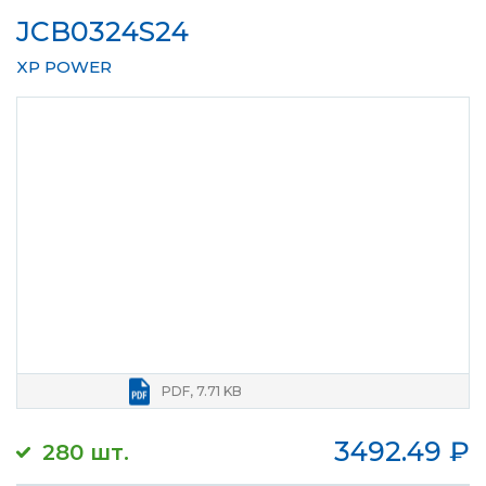
JCB0324S24
XP POWER
PDF, 7.71 KB
3492.49
₽
280 шт.