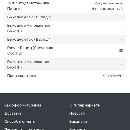
Тип Выхода Источника
Регулируемый,
Питания
Фиксированный
Выходной Ток - Выход 3
-
Выходное Напряжение -
-
Выход 3
Выходной Ток - Выход 4
-
ань
Липецк
Нижний Новгород
Петропавлов
Power Rating (Convection
ининград
Магадан
Новокузнецк
Подольск
55
Cooling)
уга
Магас
Новороссийск
Псков
Выходное Напряжение -
-
мерово
Магнитогорск
Новосибирск
Пятигорск
Выход 4
ров
Майкоп
Омск
Ростов-на-Д
Производитель
XP POWER
снодар
Махачкала
Оренбург
Рязань
сноярск
Междуреченск
Орёл
Салехард
ган
Мурманск
Пенза
Самара
ск
Нальчик
Пермь
Саранск
Как оформить заказ
О гипермаркете
зыл
Нарьян-Мар
Петрозаводск
Саратов
Доставка
Новости
Способы оплаты
Вакансии
Пункты выдачи заказов
Контакты