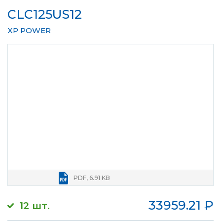
CLC125US12
XP POWER
PDF, 6.91 KB
33959.21
₽
12 шт.