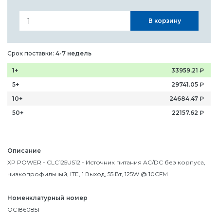
В корзину
Срок поставки:
4-7 недель
1+
33959.21
₽
5+
29741.05
₽
10+
24684.47
₽
50+
22157.62
₽
Описание
XP POWER - CLC125US12 - Источник питания AC/DC без корпуса,
низкопрофильный, ITE, 1 Выход, 55 Вт, 125W @ 10CFM
Номенклатурный номер
OC1860851