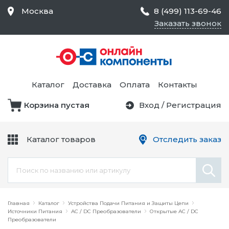
Москва
8 (499) 113-69-46
Заказать звонок
Средства Контроля
Статического
Электричества и
Тестирование и
Обеспечения
Измерение
Безопасности,
Каталог
Доставка
Оплата
Контакты
Товары для Чистых
Комнат
Корзина пустая
Вход
/
Регистрация
Устройства Защиты
Трансформаторы
Электроцепей
Каталог товаров
Отследить заказ
Устройства Подачи
Питания и Защиты
Химикаты и Клеи
Цепи
Электрическое
Главная
Оборудование
Каталог
Устройства Подачи Питания и Защиты Цепи
Источники Питания
AC / DC Преобразователи
Открытые AC / DC
Преобразователи