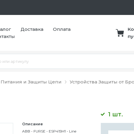
талог
Доставка
Оплата
Ко
нтакты
пу
 Питания и Защиты Цепи
Устройства Защиты от Б
1 шт.
Описание
ABB - FURSE - ESP415M1 - Line