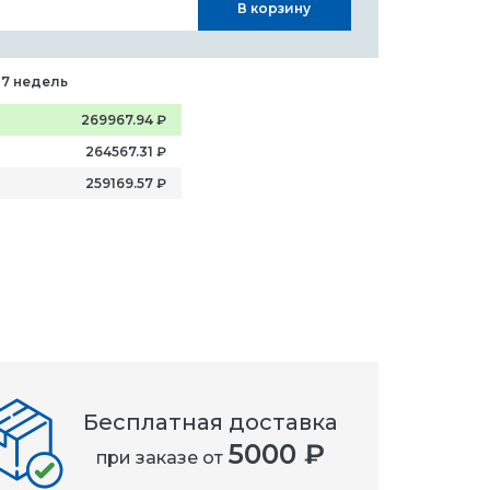
В корзину
-7 недель
269967.94
₽
264567.31
₽
259169.57
₽
Бесплатная доставка
5000 ₽
при заказе от