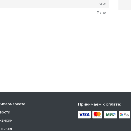
280
Panel
гипермаркете
Принимаем к оплате:
вости
кансии
нтакты