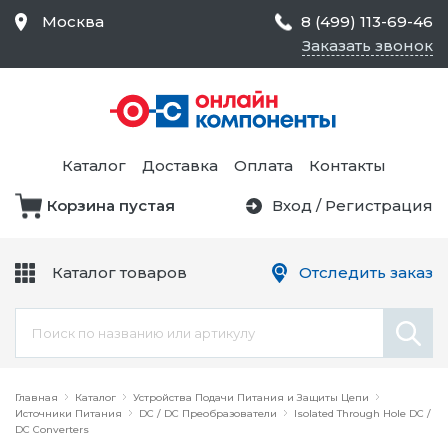
Москва
8 (499) 113-69-46
Заказать звонок
Средства Контроля
Статического
Электричества и
Тестирование и
Обеспечения
Измерение
Безопасности,
Каталог
Доставка
Оплата
Контакты
Товары для Чистых
Комнат
Корзина пустая
Вход
/
Регистрация
Устройства Защиты
Трансформаторы
Электроцепей
Каталог товаров
Отследить заказ
Устройства Подачи
Питания и Защиты
Химикаты и Клеи
Цепи
Электрическое
Главная
Оборудование
Каталог
Устройства Подачи Питания и Защиты Цепи
Источники Питания
DC / DC Преобразователи
Isolated Through Hole DC /
DC Converters