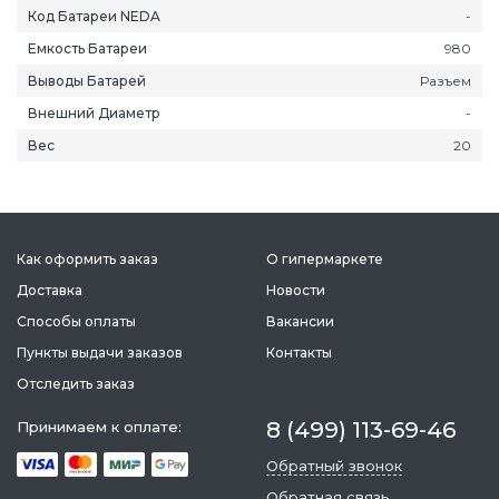
Код Батареи NEDA
-
Емкость Батареи
980
Выводы Батарей
Разъем
Внешний Диаметр
-
Вес
20
Как оформить заказ
О гипермаркете
ань
Липецк
Нижний Новгород
Петропавлов
Доставка
Новости
ининград
Магадан
Новокузнецк
Подольск
Способы оплаты
Вакансии
уга
Магас
Новороссийск
Псков
Пункты выдачи заказов
Контакты
мерово
Магнитогорск
Новосибирск
Пятигорск
Отследить заказ
ров
Майкоп
Омск
Ростов-на-Д
8 (499) 113-69-46
Принимаем к оплате:
снодар
Махачкала
Оренбург
Рязань
Обратный звонок
сноярск
Междуреченск
Орёл
Салехард
Обратная связь
ган
Мурманск
Пенза
Самара