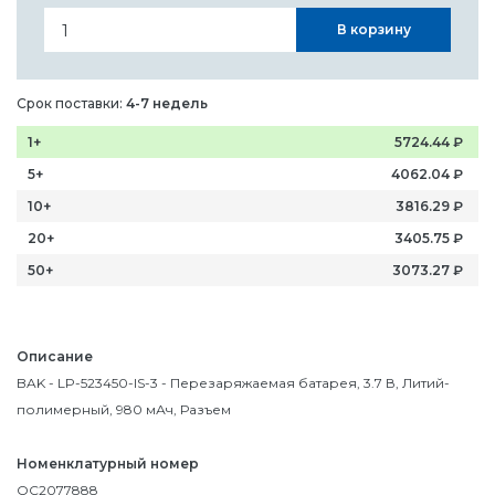
В корзину
Срок поставки:
4-7 недель
1+
5724.44
₽
5+
4062.04
₽
10+
3816.29
₽
20+
3405.75
₽
50+
3073.27
₽
Описание
BAK - LP-523450-IS-3 - Перезаряжаемая батарея, 3.7 В, Литий-
полимерный, 980 мАч, Разъем
Номенклатурный номер
OC2077888