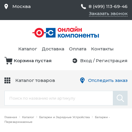
Москва
8 (499) 113-69-46
Заказать звонок
Средства Контроля
Статического
Электричества и
Тестирование и
Обеспечения
Измерение
Безопасности,
Каталог
Доставка
Оплата
Контакты
Товары для Чистых
Комнат
Корзина пустая
Вход
/
Регистрация
Устройства Защиты
Трансформаторы
Электроцепей
Каталог товаров
Отследить заказ
Устройства Подачи
Питания и Защиты
Химикаты и Клеи
Цепи
Электрическое
Главная
Оборудование
Каталог
Батареи и Зарядные Устройства
Батареи -
Перезаряжаемые