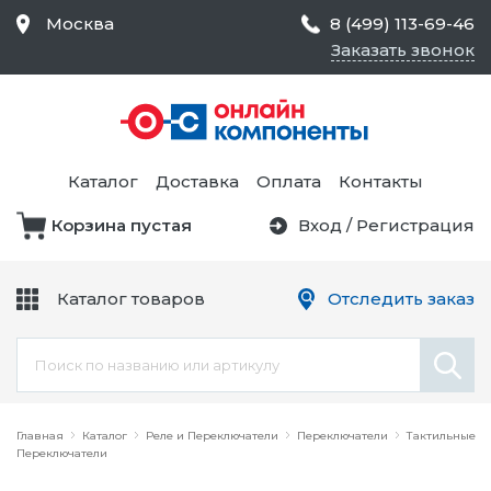
Москва
8 (499) 113-69-46
Заказать звонок
Средства Контроля
Статического
Электричества и
Тестирование и
Обеспечения
Измерение
Безопасности,
Каталог
Доставка
Оплата
Контакты
Товары для Чистых
Комнат
Корзина пустая
Вход
/
Регистрация
Устройства Защиты
Трансформаторы
Электроцепей
Каталог товаров
Отследить заказ
Устройства Подачи
Питания и Защиты
Химикаты и Клеи
Цепи
Электрическое
Главная
Оборудование
Каталог
Реле и Переключатели
Переключатели
Тактильные
Переключатели