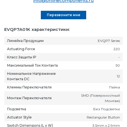
info@onlinecomponents.ru
Перезвоните мне
EVQP7A01K характеристики:
Линейка Продукции
EVQP7 Series
Actuating Force
220
Класс Защиты IP
-
Максимальный Ток Контакта
50
Номинальное Напряжение
12
Контакта DC
Клеммы Переключателя
Пайка
SMD (Поверхностный
Монтаж Переключателя
Монтаж)
Подсветка
Без Подсветки
Actuator Style
Rectangular Button
Switch Dimensions (L x W)
3.5mm x 2.9mm