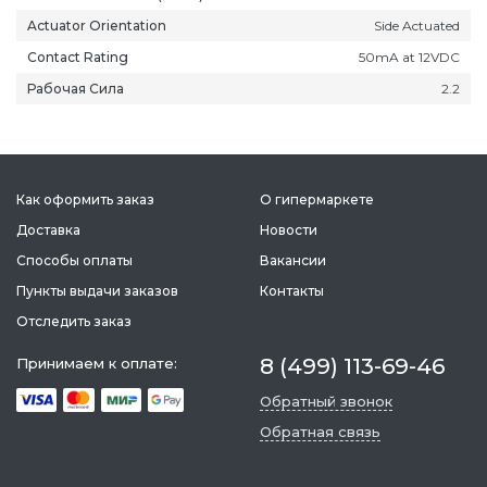
Actuator Orientation
Side Actuated
Contact Rating
50mA at 12VDC
Рабочая Сила
2.2
Как оформить заказ
О гипермаркете
Доставка
Новости
Способы оплаты
Вакансии
Пункты выдачи заказов
Контакты
Отследить заказ
ань
Липецк
Нижний Новгород
Петропавлов
8 (499) 113-69-46
Принимаем к оплате:
ининград
Магадан
Новокузнецк
Подольск
Обратный звонок
уга
Магас
Новороссийск
Псков
Обратная связь
мерово
Магнитогорск
Новосибирск
Пятигорск
ров
Майкоп
Омск
Ростов-на-Д