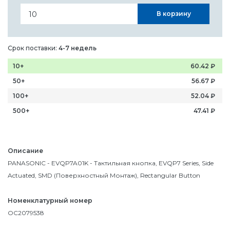
В корзину
Срок поставки:
4-7 недель
10+
60.42
₽
50+
56.67
₽
100+
52.04
₽
500+
47.41
₽
Описание
PANASONIC - EVQP7A01K - Тактильная кнопка, EVQP7 Series, Side
Actuated, SMD (Поверхностный Монтаж), Rectangular Button
Номенклатурный номер
OC2079538