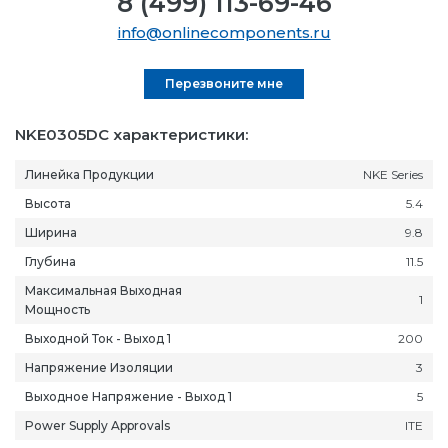
8 (499) 113-69-46
info@onlinecomponents.ru
Перезвоните мне
NKE0305DC характеристики:
Линейка Продукции
NKE Series
Высота
5.4
Ширина
9.8
Глубина
11.5
Максимальная Выходная
1
Мощность
Выходной Ток - Выход 1
200
Напряжение Изоляции
3
Выходное Напряжение - Выход 1
5
Power Supply Approvals
ITE