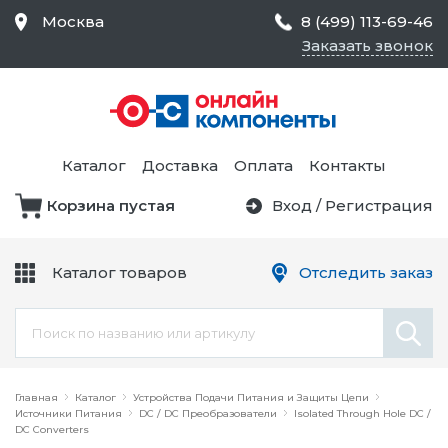
Москва
8 (499) 113-69-46
Заказать звонок
Средства Контроля
Статического
Электричества и
Тестирование и
Обеспечения
Измерение
Безопасности,
Каталог
Доставка
Оплата
Контакты
Товары для Чистых
Комнат
Корзина пустая
Вход
/
Регистрация
Устройства Защиты
Трансформаторы
Электроцепей
Каталог товаров
Отследить заказ
Устройства Подачи
Питания и Защиты
Химикаты и Клеи
Цепи
Электрическое
Главная
Оборудование
Каталог
Устройства Подачи Питания и Защиты Цепи
Источники Питания
DC / DC Преобразователи
Isolated Through Hole DC /
DC Converters