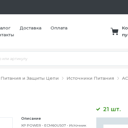
талог
Доставка
Оплата
Ко
нтакты
пу
 Питания и Защиты Цепи
Источники Питания
AC
21 шт.
Описание
XP POWER - ECM60US07 - Источник