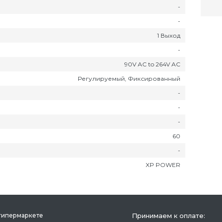
-
-
1 Выход
-
90V AC to 264V AC
Регулируемый, Фиксированный
-
-
-
60
-
XP POWER
гипермаркете
Принимаем к оплате: