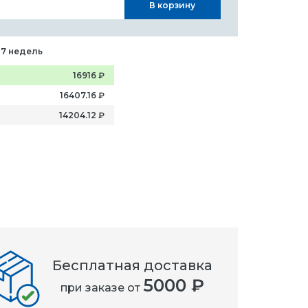
В корзину
-7 недель
16916
₽
16407.16
₽
14204.12
₽
Бесплатная доставка
5000 ₽
при заказе от