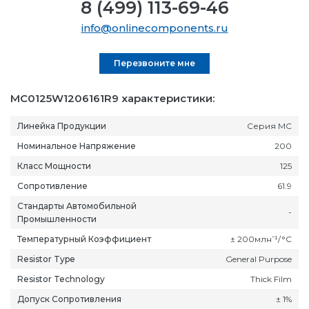
8 (499) 113-69-46
info@onlinecomponents.ru
Перезвоните мне
MC0125W1206161R9 характеристики:
Линейка Продукции
Серия MC
Номинальное Напряжение
200
Класс Мощности
125
Сопротивление
61.9
Стандарты Автомобильной
-
Промышленности
Температурный Коэффициент
± 200млн⁻¹/°C
Resistor Type
General Purpose
Resistor Technology
Thick Film
Допуск Сопротивления
± 1%