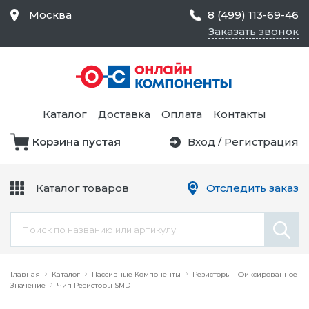
Москва
8 (499) 113-69-46
Заказать звонок
Средства Контроля
Статического
Электричества и
Тестирование и
Обеспечения
Измерение
Безопасности,
Каталог
Доставка
Оплата
Контакты
Товары для Чистых
Комнат
Корзина пустая
Вход
/
Регистрация
Устройства Защиты
Трансформаторы
Электроцепей
Каталог товаров
Отследить заказ
Устройства Подачи
Питания и Защиты
Химикаты и Клеи
Цепи
Электрическое
Главная
Оборудование
Каталог
Пассивные Компоненты
Резисторы - Фиксированное
Значение
Чип Резисторы SMD